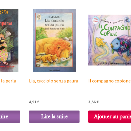
 la perla
Lia, cucciolo senza paura
Il compagno copione
4,91
€
3,56
€
uite
Lire la suite
Ajouter au pani