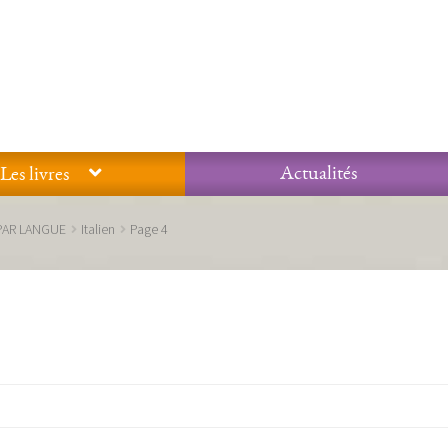
Actualités
Les livres
Glossaire
Mentions légales / Données personnelles
Mon compte
PAR LANGUE
Italien
Page 4
 qualité Lieux Dits
Nous contacter
Qui sommes-nous ?