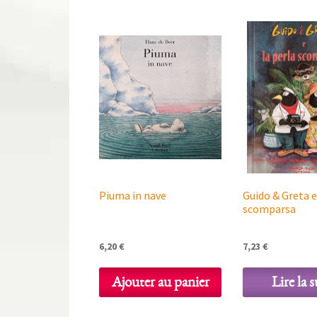
Piuma in nave
Guido & Greta e
scomparsa
6,20
€
7,23
€
Ajouter au panier
Lire la s