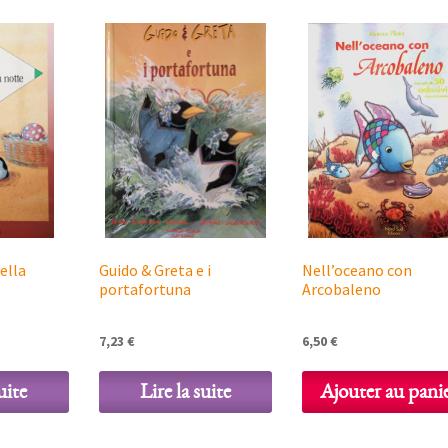
nella
Guido & Greta e i
Nell’oceano con
portafortuna
Arcobaleno
7,23
€
6,50
€
uite
Lire la suite
Ajouter au pani