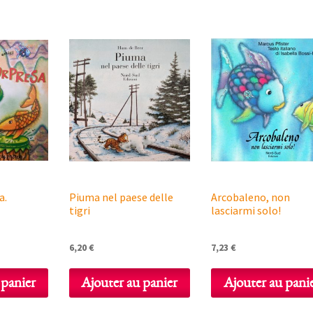
a.
Piuma nel paese delle
Arcobaleno, non
tigri
lasciarmi solo!
6,20
€
7,23
€
 panier
Ajouter au panier
Ajouter au pani