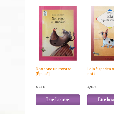
Non sono un mostro!
Lola è sparita 
[Épuisé]
notte
4,91
€
4,91
€
Lire la suite
Lire la s