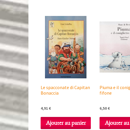
Le spacconate di Capitan
Piuma e il coni
Bonaccia
fifone
4,91
€
6,50
€
Ajouter au panier
Ajouter au