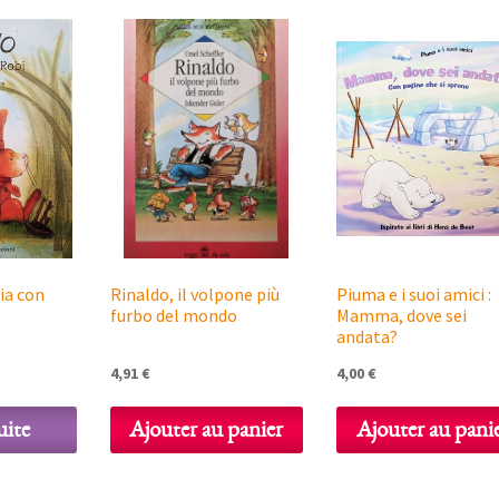
cia con
Rinaldo, il volpone più
Piuma e i suoi amici :
furbo del mondo
Mamma, dove sei
andata?
4,91
€
4,00
€
uite
Ajouter au panier
Ajouter au pani