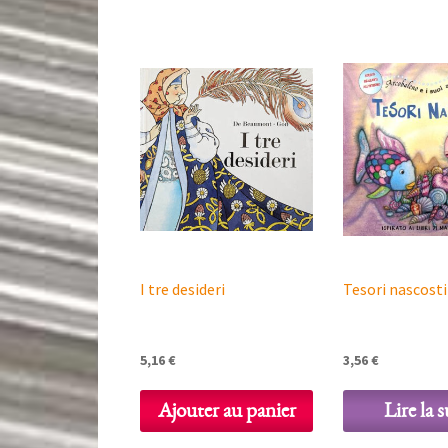
I tre desideri
Tesori nascosti
5,16
€
3,56
€
Ajouter au panier
Lire la s