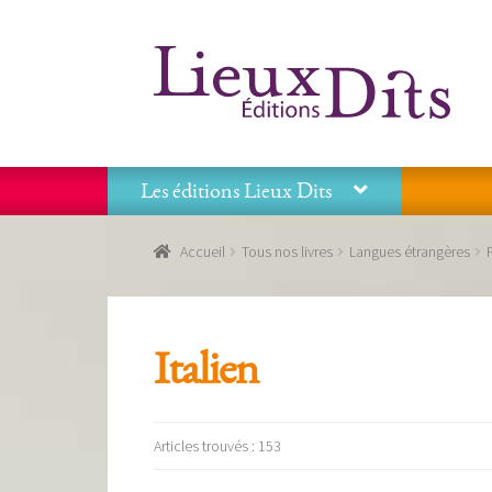
Aller
Aller
à
au
la
contenu
navigation
Les éditions Lieux Dits
Accueil
Commande
Conditions générales de vente
Accueil
Tous nos livres
Langues étrangères
Panier
Recevoir notre newsletter
Tous nos livres
La
Les éditions Lieux Dits
Italien
Articles trouvés : 153