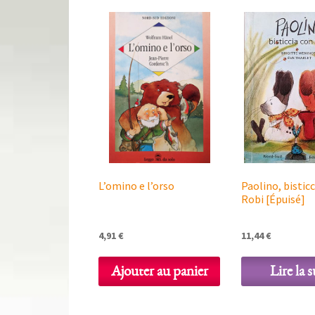
L’omino e l’orso
Paolino, bistic
Robi [Épuisé]
4,91
€
11,44
€
Ajouter au panier
Lire la s