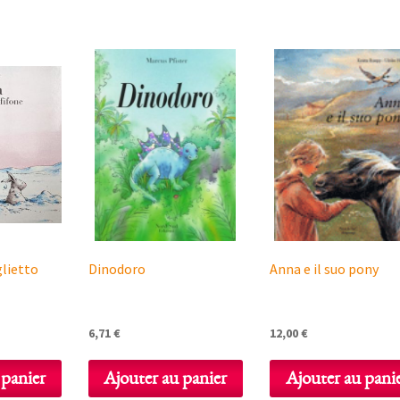
glietto
Dinodoro
Anna e il suo pony
6,71
€
12,00
€
 panier
Ajouter au panier
Ajouter au pani