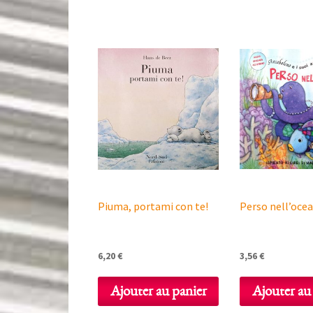
Piuma, portami con te!
Perso nell’oce
6,20
€
3,56
€
Ajouter au panier
Ajouter au