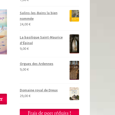
Salins-les-Bains la bien
nommée
24,00
€
La basilique Saint-Maurice
d’Épinal
9,00
€
Orgues des Ardennes
9,00
€
Domaine royal de Dreux
29,00
€
er
Frais de port réduits !