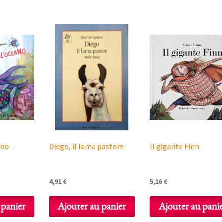
ano
Diego, il lama pastore
Il gigante Finn
4,91
€
5,16
€
 panier
Ajouter au panier
Ajouter au pani