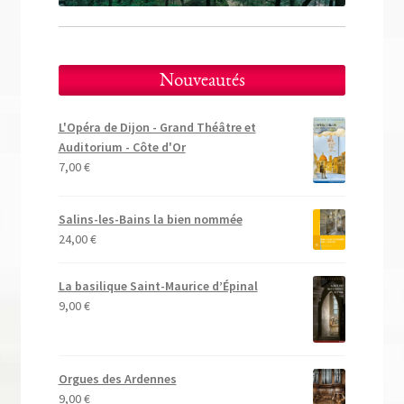
Nouveautés
L'Opéra de Dijon - Grand Théâtre et
Auditorium - Côte d'Or
7,00
€
Salins-les-Bains la bien nommée
24,00
€
La basilique Saint-Maurice d’Épinal
9,00
€
Orgues des Ardennes
9,00
€