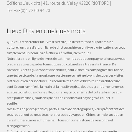
Éditions Lieux dits | 41, route du Velay 43220 RIOTORD |
Tél +33(0)4 72 00 94 20
Lieux Dits en quelques mots
Que vous recherchiez un livre d’histoire, un livre traitant du patrimoine
culturel, un livre d’art, un livre de photographie ou un livre d’orientation, ou tout
simplement un beau livre à offrir ou à s’offrir, bienvenue !
Notre librairie en ligne de livres de patrimoine vous accompagnera lorsque vous
préparez vos escapades touristiques ou culturelles à travers la France. De
nombreux petits guides sont disponibles, pour visiter les campagnes de France,
une église picarde, la montagne vosgienne ou même Lyon : de superbes visites
historiques en perspective ! Les beaux livres d’art, d’histoire et d’architecture
sont là pour ravir l’œil, la main et la matière grise, des plus grands monuments
et sites touristiques d’une ville, d’une région ou même de toute la France au «
petit patrimoine », maisons pleines de charmes ou paysages à couper le
souffle...
Nos livres de photographies, parfois livres de photographes, vous présentent des
œuvres qui ont su nous toucher : livres de voyages en Chine, en Inde, au Japon ;
livres humanitaires et humains… tous sont une histoire de rencontre et
d’engagement.
Enfin, à tous ceux, et ils sont nombreux, qui souhaitent découvrir un métier,