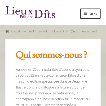
Aller
Aller
Menu
à
au
la
contenu
Accueil
navigation
Accueil
Accueil
Les éditions Lieux Dits
Qui sommes-nous ?
Commande
Conditions générales de vente
Qui sommes-nous ?
Glossaire
Mentions légales / Données personnelles
Fondée en 2000, implantée d’abord à Lyon puis
depuis 2022 en Haute-Loire, Lieux Dits est une
Mon compte
maison d’édition spécialisée dans le Beau livre
illustré dont le catalogue s’articule autour de
Panier
trois thèmes principaux, le patrimoine, la
Recevoir notre newsletter
photographie et une collection sur le monde du
travail plus particulièrement destinée à