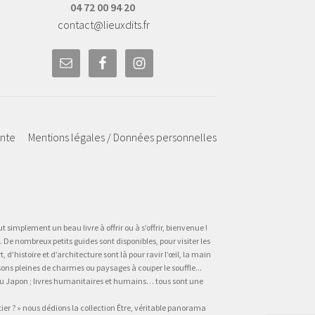
04 72 00 94 20
contact@lieuxdits.fr
ente
Mentions légales / Données personnelles
t simplement un beau livre à offrir ou à s’offrir, bienvenue !
 De nombreux petits guides sont disponibles, pour visiter les
’histoire et d’architecture sont là pour ravir l’œil, la main
sons pleines de charmes ou paysages à couper le souffle...
, au Japon ; livres humanitaires et humains… tous sont une
tier ? » nous dédions la collection Être, véritable panorama