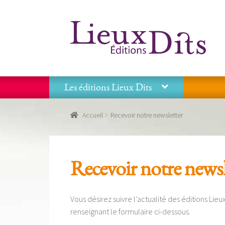
Aller
Aller
à
au
la
contenu
navigation
Les éditions Lieux Dits
Accueil
Commande
Conditions générales de vente
Accueil
Recevoir notre newsletter
Panier
Recevoir notre newsletter
Tous nos livres
La
Les éditions Lieux Dits
Recevoir notre newsl
Vous désirez suivre l’actualité des éditions Lieu
renseignant le formulaire ci-dessous.