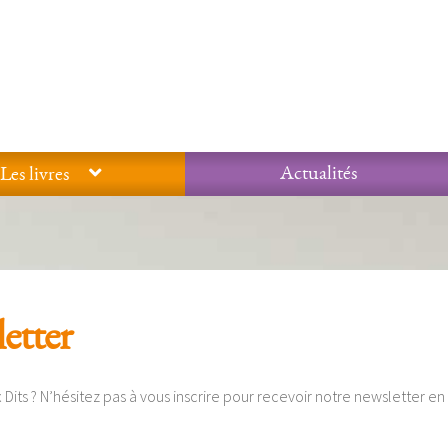
Actualités
Les livres
Glossaire
Mentions légales / Données personnelles
Mon compte
 qualité Lieux Dits
Nous contacter
Qui sommes-nous ?
etter
x Dits ? N’hésitez pas à vous inscrire pour recevoir notre newsletter en