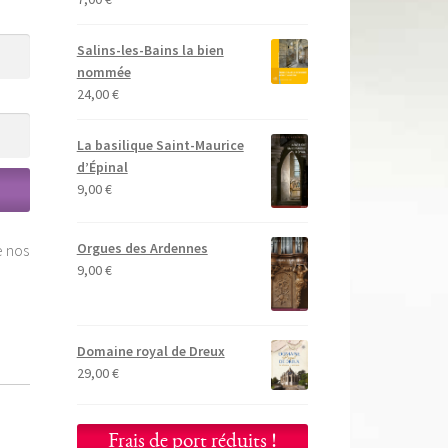
Salins-les-Bains la bien
nommée
24,00
€
La basilique Saint-Maurice
d’Épinal
9,00
€
Orgues des Ardennes
e nos
9,00
€
Domaine royal de Dreux
29,00
€
Frais de port réduits !