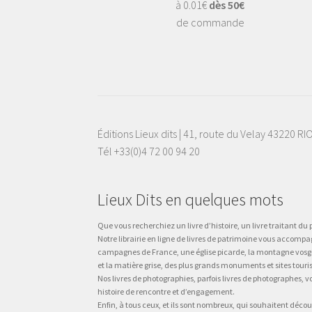
à 0.01€
dès 50€
de commande
Éditions Lieux dits | 41, route du Velay 43220 R
Tél +33(0)4 72 00 94 20
Lieux Dits en quelques mots
Que vous recherchiez un livre d’histoire, un livre traitant du p
Notre librairie en ligne de livres de patrimoine vous accompa
campagnes de France, une église picarde, la montagne vosgienne
et la matière grise, des plus grands monuments et sites touri
Nos livres de photographies, parfois livres de photographes, 
histoire de rencontre et d’engagement.
Enfin, à tous ceux, et ils sont nombreux, qui souhaitent décou