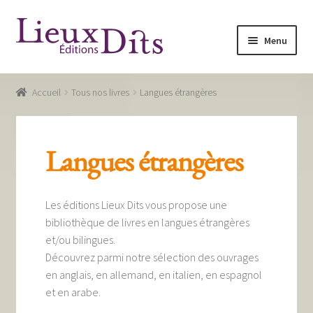
Aller
Aller
Menu
à
au
la
contenu
Accueil
navigation
Accueil
Tous nos livres
Langues étrangères
Commande
Conditions générales de vente
Langues étrangères
Glossaire
Mentions légales / Données personnelles
Les éditions Lieux Dits vous propose une
bibliothèque de livres en langues étrangères
Mon compte
et/ou bilingues.
Découvrez parmi notre sélection des ouvrages
Panier
en anglais, en allemand, en italien, en espagnol
Recevoir notre newsletter
et en arabe.