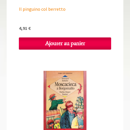
Il pinguino col berretto
4,91
€
Ajouter au panier