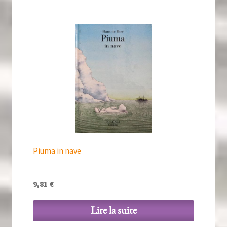
Piuma in nave
9,81
€
Lire la suite