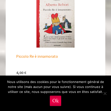
Piccolo Re è innamorato
4,00
€
Nous utilisons des cookies pour le fonctionnement général de
Ajouter au panier
notre site (mais aucun pour vous suivre). Si vous continuez à
utiliser ce site, nous supposerons que vous en êtes satisfait.
0
Ok
Recherche
Recherche