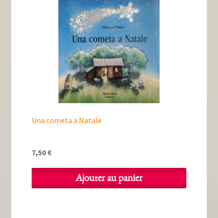
Tous nos livres
La qualité Lieux Dits
Nous contacter
Qui sommes-nous ?
Les éditions Lieux Dits
Una cometa a Natale
7,50
€
Ajouter au panier