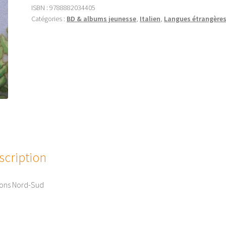
ISBN :
9788882034405
Catégories :
BD & albums jeunesse
,
Italien
,
Langues étrangère
scription
ions Nord-Sud