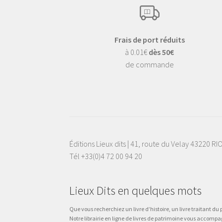
Frais de port réduits
à 0.01€
dès 50€
de commande
Éditions Lieux dits | 41, route du Velay 43220 R
Tél +33(0)4 72 00 94 20
Lieux Dits en quelques mots
Que vous recherchiez un livre d’histoire, un livre traitant du p
Notre librairie en ligne de livres de patrimoine vous accompa