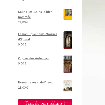
s
Salins-les-Bains la bien
nommée
24,00
€
La basilique Saint-Maurice
d’Épinal
9,00
€
Orgues des Ardennes
9,00
€
Domaine royal de Dreux
29,00
€
Frais de port réduits !