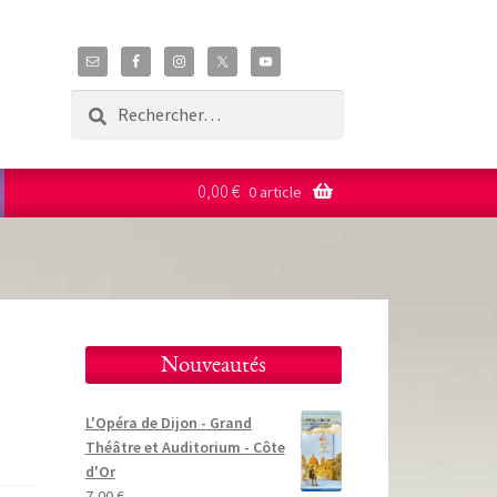
Rechercher :
0,00
€
0 article
Nouveautés
L'Opéra de Dijon - Grand
Théâtre et Auditorium - Côte
d'Or
7,00
€