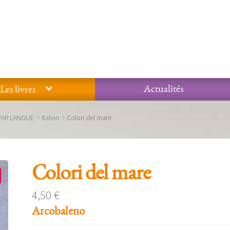
Actualités
Les livres
Glossaire
Mentions légales / Données personnelles
Mon compte
PAR LANGUE
Italien
Colori del mare
 qualité Lieux Dits
Nous contacter
Qui sommes-nous ?
Colori del mare
4,50
€
Arcobaleno