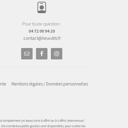
Pour toute question :
04 72 00 94 20
contact@lieuxdits.fr
ente
Mentions légales / Données personnelles
t simplement un beau livre à offrir ou à s’offrir, bienvenue !
 De nombreux petits guides sont disponibles, pour visiter les