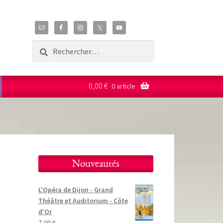
Rechercher :
0,00
€
0 article
Nouveautés
L'Opéra de Dijon - Grand
Théâtre et Auditorium - Côte
d'Or
7,00
€