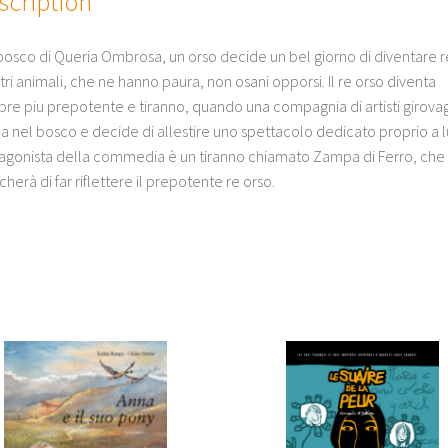
scription
bosco di Queria Ombrosa, un orso decide un bel giorno di diventare r
altri animali, che ne hanno paura, non osani opporsi. Il re orso diventa
re piu prepotente e tiranno, quando una compagnia di artisti girovagh
a nel bosco e decide di allestire uno spettacolo dedicato proprio a lui
agonista della commedia è un tiranno chiamato Zampa di Ferro, che
herà di far riflettere il prepotente re orso.