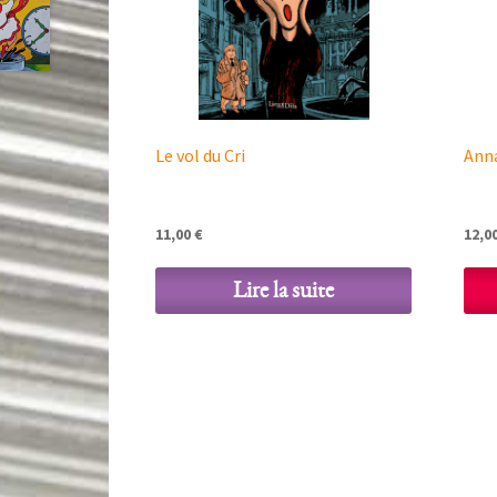
Le vol du Cri
Anna
11,00
€
12,0
Lire la suite