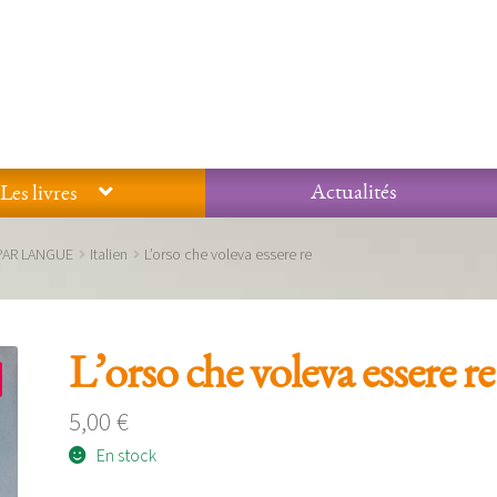
Actualités
Les livres
Glossaire
Mentions légales / Données personnelles
Mon compte
PAR LANGUE
Italien
L’orso che voleva essere re
 qualité Lieux Dits
Nous contacter
Qui sommes-nous ?
L’orso che voleva essere re
5,00
€
En stock