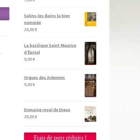
Salins-les-Bains la bien
nommée
24,00
€
La basilique Saint-Maurice
s
d’Épinal
9,00
€
Orgues des Ardennes
9,00
€
Domaine royal de Dreux
29,00
€
Frais de port réduits !