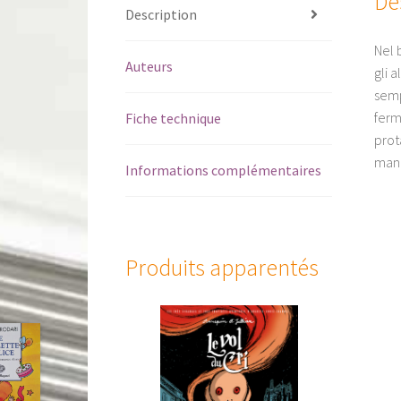
De
Description
Nel 
Auteurs
gli 
semp
ferm
Fiche technique
prot
manc
Informations complémentaires
Produits apparentés