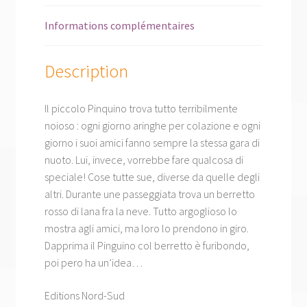
Informations complémentaires
Description
Il piccolo Pinquino trova tutto terribilmente
noioso : ogni giorno aringhe per colazione e ogni
giorno i suoi amici fanno sempre la stessa gara di
nuoto. Lui, invece, vorrebbe fare qualcosa di
speciale! Cose tutte sue, diverse da quelle degli
altri. Durante une passeggiata trova un berretto
rosso di lana fra la neve. Tutto argoglioso lo
mostra agli amici, ma loro lo prendono in giro.
Dapprima il Pinguino col berretto è furibondo,
poi pero ha un’idea…
Editions Nord-Sud