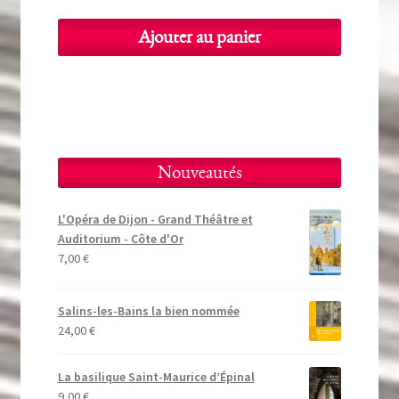
Ajouter au panier
Nouveautés
L'Opéra de Dijon - Grand Théâtre et
Auditorium - Côte d'Or
7,00
€
Salins-les-Bains la bien nommée
24,00
€
La basilique Saint-Maurice d’Épinal
9,00
€