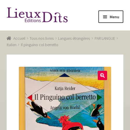
Aller
Aller
Menu
à
au
la
contenu
Accueil
navigation
Accueil
Tous nos livres
Langues étrangères
PAR LANGUE
Commande
Italien
Il pinguino col berretto
Conditions générales de vente
Glossaire
Mentions légales / Données personnelles
Mon compte
Panier
Recevoir notre newsletter