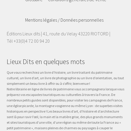
Mentions légales / Données personnelles
Éditions Lieux dits | 41, route du Velay 43220 RIOTORD |
Tél +33(0)4 72 00 94 20
Lieux Dits en quelques mots
Que vous recherchiez un livre d’histoire, un livre traitant du patrimoine
culturel, un livre d’art, un livre de photographie ou un livre d’orientation, ou tout
simplement un beau livre à offrir ou à s’offrir, bienvenue !
Notre librairie en ligne de livres de patrimoine vous accompagnera lorsque vous
préparez vos escapades touristiques ou culturelles à travers la France. De
nombreux petits guides sont disponibles, pour visiter les campagnes de France,
une église picarde, la montagne vosgienne ou même Lyon : de superbes visites
historiques en perspective ! Les beaux livres d’art, d’histoire et d’architecture
sont là pour ravir l’œil, la main et la matière grise, des plus grands monuments
et sites touristiques d’une ville, d’une région ou même de toute la France au «
petit patrimoine », maisons pleines de charmes ou paysages à couper le