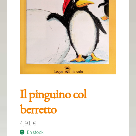
Tous nos livres
La qualité Lieux Dits
Nous contacter
Qui sommes-nous ?
Les éditions Lieux Dits
Il pinguino col
berretto
4,91
€
En stock