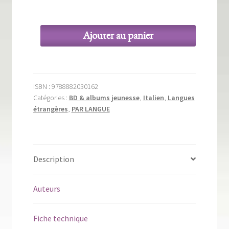
Ajouter au panier
quantité
de
Il
pinguino
ISBN :
9788882030162
col
Catégories :
BD & albums jeunesse
,
Italien
,
Langues
berretto
étrangères
,
PAR LANGUE
Description
Auteurs
Fiche technique