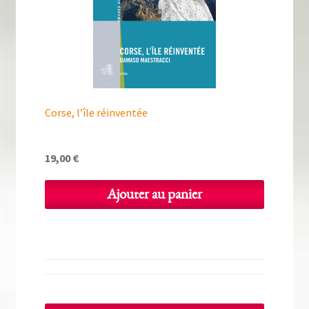
Tous nos livres
La qualité Lieux Dits
Nous contacter
Qui sommes-nous ?
Corse, l’île réinventée
Les éditions Lieux Dits
19,00
€
Ajouter au panier