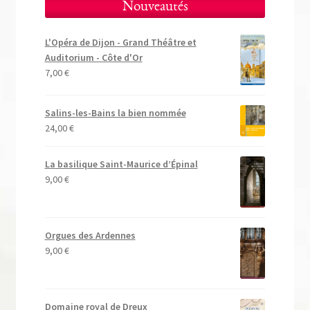
Nouveautés
L'Opéra de Dijon - Grand Théâtre et
Auditorium - Côte d'Or
7,00
€
Salins-les-Bains la bien nommée
24,00
€
La basilique Saint-Maurice d’Épinal
9,00
€
Orgues des Ardennes
9,00
€
Domaine royal de Dreux