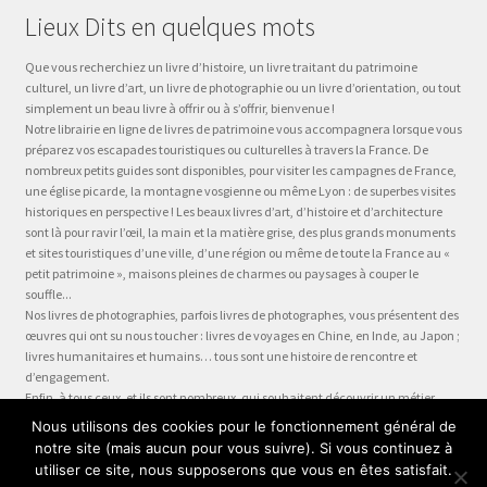
Lieux Dits en quelques mots
Que vous recherchiez un livre d’histoire, un livre traitant du patrimoine
culturel, un livre d’art, un livre de photographie ou un livre d’orientation, ou tout
simplement un beau livre à offrir ou à s’offrir, bienvenue !
Notre librairie en ligne de livres de patrimoine vous accompagnera lorsque vous
préparez vos escapades touristiques ou culturelles à travers la France. De
nombreux petits guides sont disponibles, pour visiter les campagnes de France,
une église picarde, la montagne vosgienne ou même Lyon : de superbes visites
historiques en perspective ! Les beaux livres d’art, d’histoire et d’architecture
sont là pour ravir l’œil, la main et la matière grise, des plus grands monuments
et sites touristiques d’une ville, d’une région ou même de toute la France au «
petit patrimoine », maisons pleines de charmes ou paysages à couper le
souffle...
Nos livres de photographies, parfois livres de photographes, vous présentent des
œuvres qui ont su nous toucher : livres de voyages en Chine, en Inde, au Japon ;
livres humanitaires et humains… tous sont une histoire de rencontre et
d’engagement.
Enfin, à tous ceux, et ils sont nombreux, qui souhaitent découvrir un métier,
préparer leur formation ou choisir leur orientation, à la question « quel métier ?
Nous utilisons des cookies pour le fonctionnement général de
» nous dédions la collection Être, véritable panorama du monde du travail, plus
notre site (mais aucun pour vous suivre). Si vous continuez à
qu’un guide des métiers, plus qu’une fiche métier… un test métier, un « stage
utiliser ce site, nous supposerons que vous en êtes satisfait.
en entreprise dans votre fauteuil » !