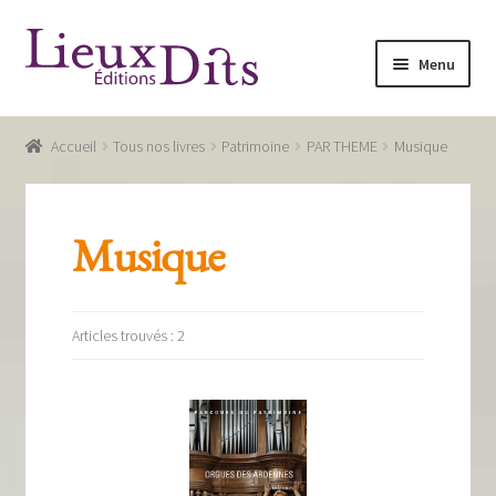
Aller
Aller
Menu
à
au
la
contenu
Accueil
navigation
Accueil
Tous nos livres
Patrimoine
PAR THEME
Musique
Commande
Conditions générales de vente
Musique
Glossaire
Mentions légales / Données personnelles
Articles trouvés : 2
Mon compte
Panier
Recevoir notre newsletter