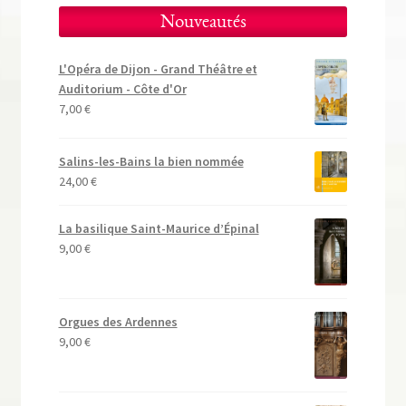
Nouveautés
L'Opéra de Dijon - Grand Théâtre et
Auditorium - Côte d'Or
7,00
€
Salins-les-Bains la bien nommée
24,00
€
La basilique Saint-Maurice d’Épinal
9,00
€
Orgues des Ardennes
9,00
€