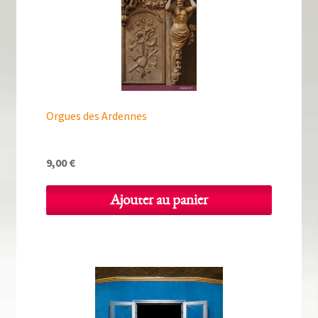
Tous nos livres
La qualité Lieux Dits
Nous contacter
Qui sommes-nous ?
Orgues des Ardennes
Les éditions Lieux Dits
9,00
€
Ajouter au panier