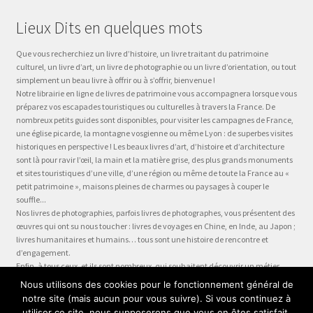
Lieux Dits en quelques mots
Que vous recherchiez un livre d’histoire, un livre traitant du patrimoine
culturel, un livre d’art, un livre de photographie ou un livre d’orientation, ou tout
simplement un beau livre à offrir ou à s’offrir, bienvenue !
Notre librairie en ligne de livres de patrimoine vous accompagnera lorsque vous
préparez vos escapades touristiques ou culturelles à travers la France. De
nombreux petits guides sont disponibles, pour visiter les campagnes de France,
une église picarde, la montagne vosgienne ou même Lyon : de superbes visites
historiques en perspective ! Les beaux livres d’art, d’histoire et d’architecture
sont là pour ravir l’œil, la main et la matière grise, des plus grands monuments
et sites touristiques d’une ville, d’une région ou même de toute la France au «
petit patrimoine », maisons pleines de charmes ou paysages à couper le
souffle...
Nos livres de photographies, parfois livres de photographes, vous présentent des
œuvres qui ont su nous toucher : livres de voyages en Chine, en Inde, au Japon ;
livres humanitaires et humains… tous sont une histoire de rencontre et
d’engagement.
Enfin, à tous ceux, et ils sont nombreux, qui souhaitent découvrir un métier,
préparer leur formation ou choisir leur orientation, à la question « quel métier ?
Nous utilisons des cookies pour le fonctionnement général de
» nous dédions la collection Être, véritable panorama du monde du travail, plus
notre site (mais aucun pour vous suivre). Si vous continuez à
qu’un guide des métiers, plus qu’une fiche métier… un test métier, un « stage
utiliser ce site, nous supposerons que vous en êtes satisfait.