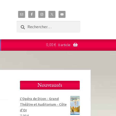
Rechercher :
0,00
€
0 article
Nouveautés
L'Opéra de Dijon - Grand
Théâtre et Auditorium - Côte
d'Or
7,00
€