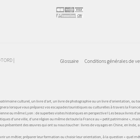
IOTORD |
Glossaire
Conditions générales de v
atrimoine culturel, un livre d’art, un livre de photographie ou un livre d’orientation, ou tou
gnera lorsque vous préparez vos escapades touristiques ou culturelles à travers la France.
 ou même Lyon : de superbes visites historiques en perspective ! Les beaux livres d’art, d
stiques d’une ville, d’une région ou même de toute la France au « petit patrimoine », mai
vous présentent des œuvres qui ont su nous toucher : livres de voyages en Chine, en Inde
vrir un métier, préparer leur formation ou choisir leur orientation, à la question « quel mé