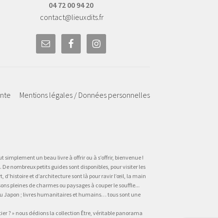
04 72 00 94 20
contact@lieuxdits.fr
ente
Mentions légales / Données personnelles
t simplement un beau livre à offrir ou à s’offrir, bienvenue !
 De nombreux petits guides sont disponibles, pour visiter les
’histoire et d’architecture sont là pour ravir l’œil, la main
sons pleines de charmes ou paysages à couper le souffle...
, au Japon ; livres humanitaires et humains… tous sont une
tier ? » nous dédions la collection Être, véritable panorama