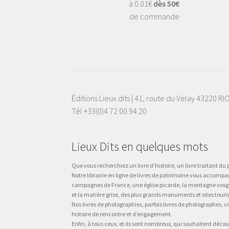
à 0.01€
dès 50€
de commande
Éditions Lieux dits | 41, route du Velay 43220 R
Tél +33(0)4 72 00 94 20
Lieux Dits en quelques mots
Que vous recherchiez un livre d’histoire, un livre traitant du p
Notre librairie en ligne de livres de patrimoine vous accompa
campagnes de France, une église picarde, la montagne vosgienne
et la matière grise, des plus grands monuments et sites touri
Nos livres de photographies, parfois livres de photographes, 
histoire de rencontre et d’engagement.
Enfin, à tous ceux, et ils sont nombreux, qui souhaitent décou