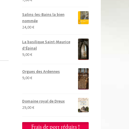
Salins-les-Bains la bien
nommée
24,00
€
La basilique Saint-Maurice
d’Épinal
9,00
€
Orgues des Ardennes
9,00
€
Domaine royal de Dreux
29,00
€
Frais de port réduits !