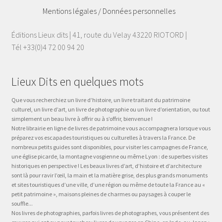
Mentions légales / Données personnelles
Éditions Lieux dits | 41, route du Velay 43220 RIOTORD |
Tél +33(0)4 72 00 94 20
Lieux Dits en quelques mots
Que vous recherchiez un livre d’histoire, un livre traitant du patrimoine
culturel, un livre d’art, un livre de photographie ou un livre d’orientation, ou tout
simplement un beau livre à offrir ou à s’offrir, bienvenue !
Notre librairie en ligne de livres de patrimoine vous accompagnera lorsque vous
préparez vos escapades touristiques ou culturelles à travers la France. De
nombreux petits guides sont disponibles, pour visiter les campagnes de France,
une église picarde, la montagne vosgienne ou même Lyon : de superbes visites
historiques en perspective ! Les beaux livres d’art, d’histoire et d’architecture
sont là pour ravir l’œil, la main et la matière grise, des plus grands monuments
et sites touristiques d’une ville, d’une région ou même de toute la France au «
petit patrimoine », maisons pleines de charmes ou paysages à couper le
souffle...
Nos livres de photographies, parfois livres de photographes, vous présentent des