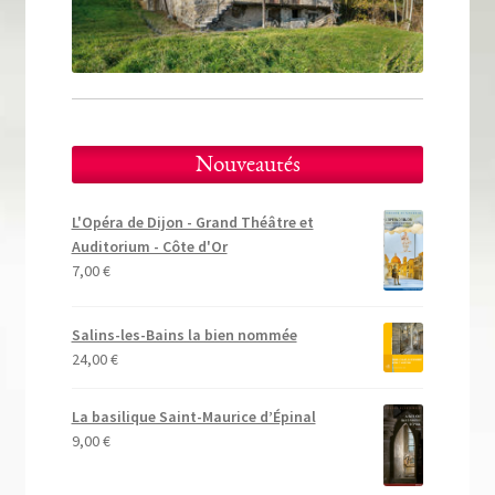
Tous nos livres
La qualité Lieux Dits
Nous contacter
Nouveautés
Qui sommes-nous ?
Les éditions Lieux Dits
L'Opéra de Dijon - Grand Théâtre et
Auditorium - Côte d'Or
7,00
€
Salins-les-Bains la bien nommée
24,00
€
La basilique Saint-Maurice d’Épinal
9,00
€