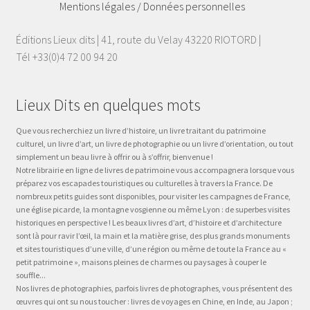
Mentions légales / Données personnelles
Éditions Lieux dits | 41, route du Velay 43220 RIOTORD |
Tél +33(0)4 72 00 94 20
Lieux Dits en quelques mots
Que vous recherchiez un livre d’histoire, un livre traitant du patrimoine
culturel, un livre d’art, un livre de photographie ou un livre d’orientation, ou tout
simplement un beau livre à offrir ou à s’offrir, bienvenue !
Notre librairie en ligne de livres de patrimoine vous accompagnera lorsque vous
préparez vos escapades touristiques ou culturelles à travers la France. De
nombreux petits guides sont disponibles, pour visiter les campagnes de France,
une église picarde, la montagne vosgienne ou même Lyon : de superbes visites
historiques en perspective ! Les beaux livres d’art, d’histoire et d’architecture
sont là pour ravir l’œil, la main et la matière grise, des plus grands monuments
et sites touristiques d’une ville, d’une région ou même de toute la France au «
petit patrimoine », maisons pleines de charmes ou paysages à couper le
souffle...
Nos livres de photographies, parfois livres de photographes, vous présentent des
œuvres qui ont su nous toucher : livres de voyages en Chine, en Inde, au Japon ;