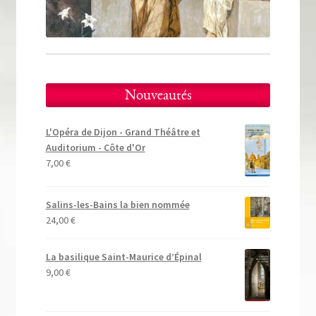
Tous nos livres
La qualité Lieux Dits
Nous contacter
Nouveautés
Qui sommes-nous ?
L'Opéra de Dijon - Grand Théâtre et
Les éditions Lieux Dits
Auditorium - Côte d'Or
7,00
€
Salins-les-Bains la bien nommée
24,00
€
La basilique Saint-Maurice d’Épinal
9,00
€