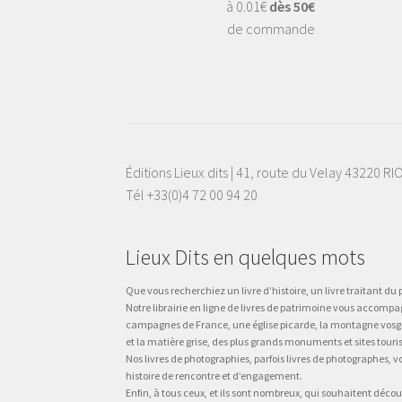
à 0.01€
dès 50€
de commande
Éditions Lieux dits | 41, route du Velay 43220 R
Tél +33(0)4 72 00 94 20
Lieux Dits en quelques mots
Que vous recherchiez un livre d’histoire, un livre traitant du p
Notre librairie en ligne de livres de patrimoine vous accompa
campagnes de France, une église picarde, la montagne vosgienne
et la matière grise, des plus grands monuments et sites touri
Nos livres de photographies, parfois livres de photographes, 
histoire de rencontre et d’engagement.
Enfin, à tous ceux, et ils sont nombreux, qui souhaitent décou