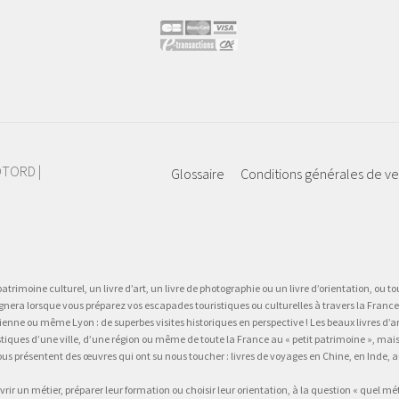
IOTORD |
Glossaire
Conditions générales de v
atrimoine culturel, un livre d’art, un livre de photographie ou un livre d’orientation, ou tou
gnera lorsque vous préparez vos escapades touristiques ou culturelles à travers la France.
 ou même Lyon : de superbes visites historiques en perspective ! Les beaux livres d’art, d
stiques d’une ville, d’une région ou même de toute la France au « petit patrimoine », mai
vous présentent des œuvres qui ont su nous toucher : livres de voyages en Chine, en Inde
vrir un métier, préparer leur formation ou choisir leur orientation, à la question « quel mé