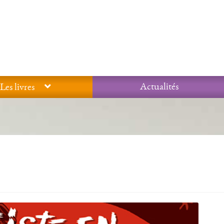
Actualités
Les livres
Glossaire
Mentions légales / Données personnelles
Mon compte
 qualité Lieux Dits
Nous contacter
Qui sommes-nous ?