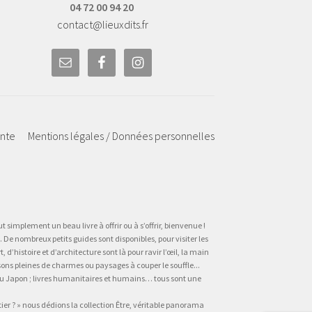
04 72 00 94 20
contact@lieuxdits.fr
ente
Mentions légales / Données personnelles
t simplement un beau livre à offrir ou à s’offrir, bienvenue !
 De nombreux petits guides sont disponibles, pour visiter les
’histoire et d’architecture sont là pour ravir l’œil, la main
sons pleines de charmes ou paysages à couper le souffle...
, au Japon ; livres humanitaires et humains… tous sont une
tier ? » nous dédions la collection Être, véritable panorama