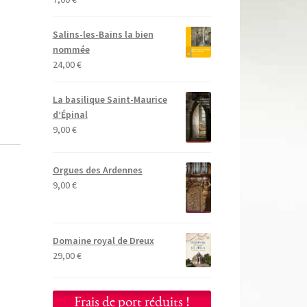
Salins-les-Bains la bien
nommée
24,00
€
La basilique Saint-Maurice
d’Épinal
9,00
€
Orgues des Ardennes
9,00
€
Domaine royal de Dreux
29,00
€
Frais de port réduits !