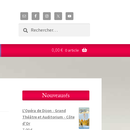
Rechercher :
0,00
€
0 article
Nouveautés
L'Opéra de Dijon - Grand
Théâtre et Auditorium - Côte
d'Or
7,00
€