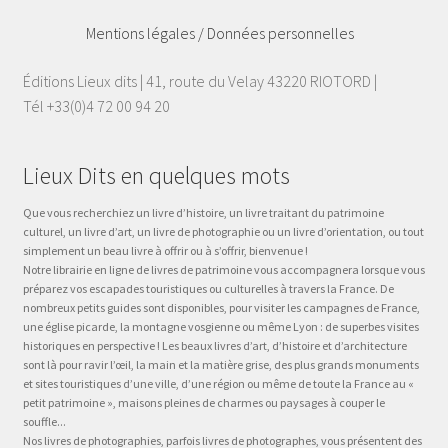
Mentions légales / Données personnelles
Éditions Lieux dits | 41, route du Velay 43220 RIOTORD |
Tél +33(0)4 72 00 94 20
Lieux Dits en quelques mots
Que vous recherchiez un livre d’histoire, un livre traitant du patrimoine
culturel, un livre d’art, un livre de photographie ou un livre d’orientation, ou tout
simplement un beau livre à offrir ou à s’offrir, bienvenue !
Notre librairie en ligne de livres de patrimoine vous accompagnera lorsque vous
préparez vos escapades touristiques ou culturelles à travers la France. De
nombreux petits guides sont disponibles, pour visiter les campagnes de France,
une église picarde, la montagne vosgienne ou même Lyon : de superbes visites
historiques en perspective ! Les beaux livres d’art, d’histoire et d’architecture
sont là pour ravir l’œil, la main et la matière grise, des plus grands monuments
et sites touristiques d’une ville, d’une région ou même de toute la France au «
petit patrimoine », maisons pleines de charmes ou paysages à couper le
souffle...
Nos livres de photographies, parfois livres de photographes, vous présentent des