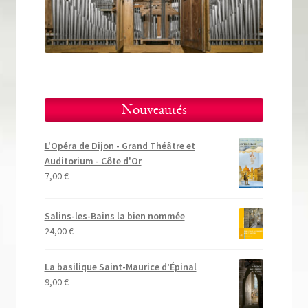
Tous nos livres
La qualité Lieux Dits
Nous contacter
Qui sommes-nous ?
Nouveautés
Les éditions Lieux Dits
L'Opéra de Dijon - Grand Théâtre et
Auditorium - Côte d'Or
7,00
€
Salins-les-Bains la bien nommée
24,00
€
La basilique Saint-Maurice d’Épinal
9,00
€