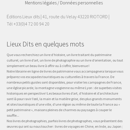
Mentions légales / Données personnelles
Éditions Lieux dits | 41, route du Velay 43220 RIOTORD |
Tél +33(0)4 72 00 94 20
Lieux Dits en quelques mots
Que vous recherchiez un livre d’histoire, un livre traitant du patrimoine
culturel, un livre d’art, un livre de photographie ou un livre d’orientation, ou tout
simplement un beau livre à offrir ou à s’offrir, bienvenue !
Notre librairie en ligne de livres de patrimoine vous accompagnera lorsque vous
préparez vos escapades touristiques ou culturelles à travers la France. De
nombreux petits guides sont disponibles, pour visiter les campagnes de France,
une église picarde, la montagne vosgienne ou même Lyon : de superbes visites
historiques en perspective ! Les beaux livres d’art, d’histoire et d’architecture
sont là pour ravir l’œil, la main et la matière grise, des plus grands monuments
et sites touristiques d’une ville, d’une région ou même de toute la France au «
petit patrimoine », maisons pleines de charmes ou paysages à couper le
souffle...
Nos livres de photographies, parfois livres de photographes, vous présentent des
œuvres qui ont su nous toucher : livres de voyages en Chine, en Inde, au Japon ;