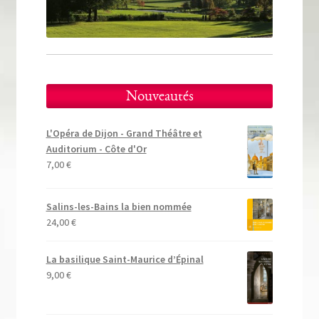
Tous nos livres
La qualité Lieux Dits
Nous contacter
Nouveautés
Qui sommes-nous ?
L'Opéra de Dijon - Grand Théâtre et
Les éditions Lieux Dits
Auditorium - Côte d'Or
7,00
€
Salins-les-Bains la bien nommée
24,00
€
La basilique Saint-Maurice d’Épinal
9,00
€