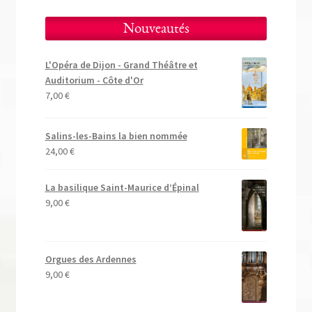
Nouveautés
L'Opéra de Dijon - Grand Théâtre et
Auditorium - Côte d'Or
7,00
€
Salins-les-Bains la bien nommée
24,00
€
La basilique Saint-Maurice d’Épinal
9,00
€
Orgues des Ardennes
9,00
€