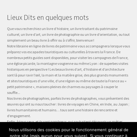
Lieux Dits en quelques mots
Que vous recherchiez un livre d’histoire, un livre traitant du patrimoine
culturel, un livre d’art, un livre de photographie ou un livre d’orientation, ou tout
simplement un beau livre à offrir ou à s’offrir, bienvenue !
Notre librairie en ligne de livres de patrimoine vous accompagnera lorsque vous
préparez vos escapades touristiques ou culturelles à travers la France. De
nombreux petits guides sont disponibles, pour visiter les campagnes de France,
une église picarde, la montagne vosgienne ou même Lyon : de superbes visites
historiques en perspective ! Les beaux livres d’art, d’histoire et d’architecture
sont là pour ravir l’œil, la main et la matière grise, des plus grands monuments
et sites touristiques d’une ville, d’une région ou même de toute la France au «
petit patrimoine », maisons pleines de charmes ou paysages à couper le
souffle...
Nos livres de photographies, parfois livres de photographes, vous présentent des
œuvres qui ont su nous toucher : livres de voyages en Chine, en Inde, au Japon ;
livres humanitaires et humains… tous sont une histoire de rencontre et
d’engagement.
Enfin, à tous ceux, et ils sont nombreux, qui souhaitent découvrir un métier,
préparer leur formation ou choisir leur orientation, à la question « quel métier ?
Nous utilisons des cookies pour le fonctionnement général de
» nous dédions la collection Être, véritable panorama du monde du travail, plus
notre site (mais aucun pour vous suivre). Si vous continuez à