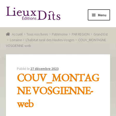
Aller
Aller
Menu
à
au
la
contenu
Accueil
navigation
Accueil
Tous nos livres
Patrimoine
PAR REGION
Grand Est
Commande
Lorraine
L’habitat rural des Hautes-Vosges
COUV_MONTAGNE
VOSGIENNE-web
Conditions générales de vente
Glossaire
Publié le
27 décembre 2023
Mentions légales / Données personnelles
COUV_MONTAG
Mon compte
NE VOSGIENNE-
Panier
web
Recevoir notre newsletter