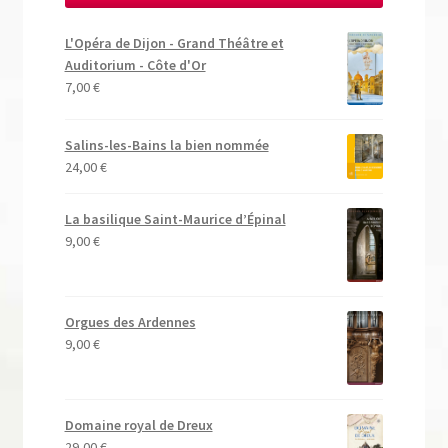
L'Opéra de Dijon - Grand Théâtre et
Auditorium - Côte d'Or
7,00
€
Salins-les-Bains la bien nommée
24,00
€
La basilique Saint-Maurice d’Épinal
9,00
€
Orgues des Ardennes
9,00
€
Domaine royal de Dreux
29,00
€