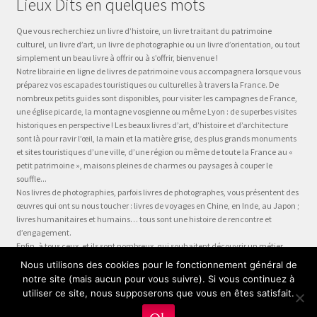
Lieux Dits en quelques mots
Que vous recherchiez un livre d’histoire, un livre traitant du patrimoine
culturel, un livre d’art, un livre de photographie ou un livre d’orientation, ou tout
simplement un beau livre à offrir ou à s’offrir, bienvenue !
Notre librairie en ligne de livres de patrimoine vous accompagnera lorsque vous
préparez vos escapades touristiques ou culturelles à travers la France. De
nombreux petits guides sont disponibles, pour visiter les campagnes de France,
une église picarde, la montagne vosgienne ou même Lyon : de superbes visites
historiques en perspective ! Les beaux livres d’art, d’histoire et d’architecture
sont là pour ravir l’œil, la main et la matière grise, des plus grands monuments
et sites touristiques d’une ville, d’une région ou même de toute la France au «
petit patrimoine », maisons pleines de charmes ou paysages à couper le
souffle...
Nos livres de photographies, parfois livres de photographes, vous présentent des
œuvres qui ont su nous toucher : livres de voyages en Chine, en Inde, au Japon ;
livres humanitaires et humains… tous sont une histoire de rencontre et
d’engagement.
Enfin, à tous ceux, et ils sont nombreux, qui souhaitent découvrir un métier,
préparer leur formation ou choisir leur orientation, à la question « quel métier ?
Nous utilisons des cookies pour le fonctionnement général de
» nous dédions la collection Être, véritable panorama du monde du travail, plus
notre site (mais aucun pour vous suivre). Si vous continuez à
qu’un guide des métiers, plus qu’une fiche métier… un test métier, un « stage
utiliser ce site, nous supposerons que vous en êtes satisfait.
en entreprise dans votre fauteuil » !
0