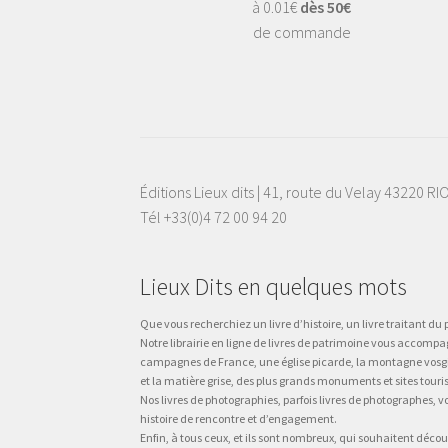
à 0.01€
dès 50€
de commande
Éditions Lieux dits | 41, route du Velay 43220 R
Tél +33(0)4 72 00 94 20
Lieux Dits en quelques mots
Que vous recherchiez un livre d’histoire, un livre traitant du p
Notre librairie en ligne de livres de patrimoine vous accompa
campagnes de France, une église picarde, la montagne vosgienne
et la matière grise, des plus grands monuments et sites touri
Nos livres de photographies, parfois livres de photographes, 
histoire de rencontre et d’engagement.
Enfin, à tous ceux, et ils sont nombreux, qui souhaitent décou