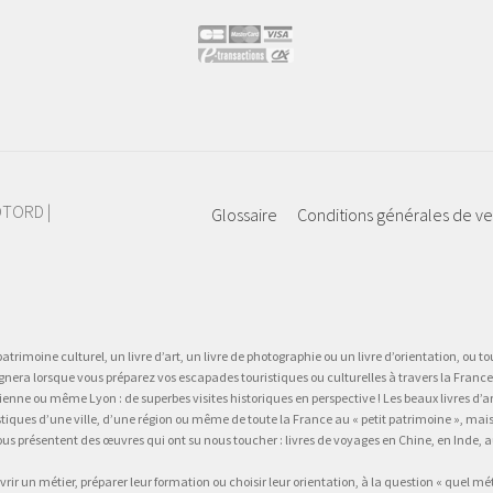
IOTORD |
Glossaire
Conditions générales de v
atrimoine culturel, un livre d’art, un livre de photographie ou un livre d’orientation, ou tou
gnera lorsque vous préparez vos escapades touristiques ou culturelles à travers la France.
 ou même Lyon : de superbes visites historiques en perspective ! Les beaux livres d’art, d
stiques d’une ville, d’une région ou même de toute la France au « petit patrimoine », mai
vous présentent des œuvres qui ont su nous toucher : livres de voyages en Chine, en Inde
vrir un métier, préparer leur formation ou choisir leur orientation, à la question « quel mé