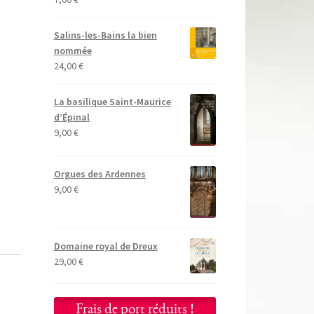
Salins-les-Bains la bien
nommée
24,00
€
La basilique Saint-Maurice
d’Épinal
9,00
€
Orgues des Ardennes
9,00
€
Domaine royal de Dreux
29,00
€
Frais de port réduits !