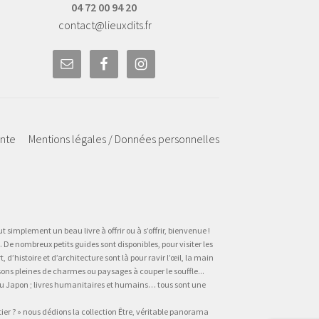
04 72 00 94 20
contact@lieuxdits.fr
ente
Mentions légales / Données personnelles
t simplement un beau livre à offrir ou à s’offrir, bienvenue !
 De nombreux petits guides sont disponibles, pour visiter les
’histoire et d’architecture sont là pour ravir l’œil, la main
sons pleines de charmes ou paysages à couper le souffle...
, au Japon ; livres humanitaires et humains… tous sont une
tier ? » nous dédions la collection Être, véritable panorama