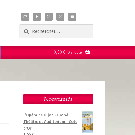
Rechercher :
0,00
€
0 article
R
Nouveautés
L'Opéra de Dijon - Grand
Théâtre et Auditorium - Côte
d'Or
7,00
€