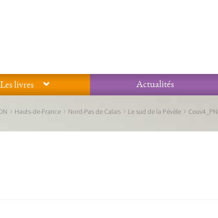
Actualités
Les livres
Glossaire
Mentions légales / Données personnelles
Mon compte
ION
Hauts-de-France
Nord-Pas de Calais
Le sud de la Pévèle
Couv4_PN
 qualité Lieux Dits
Nous contacter
Qui sommes-nous ?