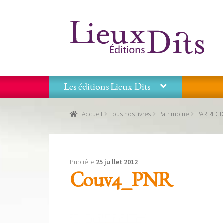
Aller
Aller
à
au
la
contenu
navigation
Les éditions Lieux Dits
Accueil
Commande
Conditions générales de vente
Accueil
Tous nos livres
Patrimoine
PAR REG
Panier
Recevoir notre newsletter
Tous nos livres
La
Les éditions Lieux Dits
Publié le
25 juillet 2012
Couv4_PNR