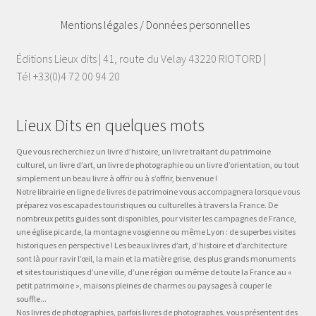
Mentions légales / Données personnelles
Éditions Lieux dits | 41, route du Velay 43220 RIOTORD |
Tél +33(0)4 72 00 94 20
Lieux Dits en quelques mots
Que vous recherchiez un livre d’histoire, un livre traitant du patrimoine
culturel, un livre d’art, un livre de photographie ou un livre d’orientation, ou tout
simplement un beau livre à offrir ou à s’offrir, bienvenue !
Notre librairie en ligne de livres de patrimoine vous accompagnera lorsque vous
préparez vos escapades touristiques ou culturelles à travers la France. De
nombreux petits guides sont disponibles, pour visiter les campagnes de France,
une église picarde, la montagne vosgienne ou même Lyon : de superbes visites
historiques en perspective ! Les beaux livres d’art, d’histoire et d’architecture
sont là pour ravir l’œil, la main et la matière grise, des plus grands monuments
et sites touristiques d’une ville, d’une région ou même de toute la France au «
petit patrimoine », maisons pleines de charmes ou paysages à couper le
souffle...
Nos livres de photographies, parfois livres de photographes, vous présentent des