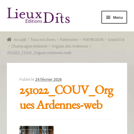
Aller
Aller
Menu
à
au
la
contenu
Accueil
navigation
Accueil
Tous nos livres
Patrimoine
PAR REGION
Grand Est
Commande
Champagne-Ardenne
Orgues des Ardennes
251022_COUV_Orgues Ardennes-web
Conditions générales de vente
Glossaire
Publié le
24 février 2026
Mentions légales / Données personnelles
251022_COUV_Org
Mon compte
ues Ardennes-web
Panier
Recevoir notre newsletter