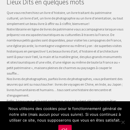
Lieux Dits en quelques mots
Que vous recherchiez un livre d’histoire, un livre traitant du patrimoine
culturel, un livre d’art, un livre de photographie ou un livre d’orientation, ou tout
simplement un beau livre à offrir ou à s’offrir, bienvenue !
Notre librairie en ligne de livres de patrimoine vous accompagnera lorsque vous
préparez vos escapades touristiques ou culturelles à travers la France. De
nombreux petits guides sont disponibles, pour visiter les campagnes de France,
une église picarde, la montagne vosgienne ou même Lyon : de superbes visites
historiques en perspective ! Les beaux livres d’art, d’histoire et d’architecture
sont là pour ravir l’œil, la main et la matière grise, des plus grands monuments
et sites touristiques d’une ville, d’une région ou même de toute la France au «
petit patrimoine », maisons pleines de charmes ou paysages à couper le
souffle...
Nos livres de photographies, parfois livres de photographes, vous présentent des
œuvres qui ont su nous toucher : livres de voyages en Chine, en Inde, au Japon ;
livres humanitaires et humains… tous sont une histoire de rencontre et
d’engagement.
Enfin, à tous ceux, et ils sont nombreux, qui souhaitent découvrir un métier,
préparer leur formation ou choisir leur orientation, à la question « quel métier ?
Nous utilisons des cookies pour le fonctionnement général de
» nous dédions la collection Être, véritable panorama du monde du travail, plus
notre site (mais aucun pour vous suivre). Si vous continuez à
qu’un guide des métiers, plus qu’une fiche métier… un test métier, un « stage
utiliser ce site, nous supposerons que vous en êtes satisfait.
en entreprise dans votre fauteuil » !
0