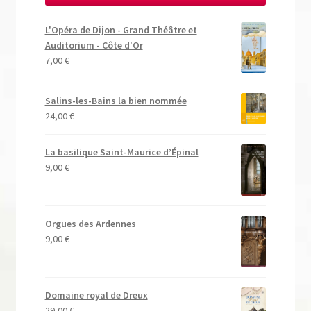
L'Opéra de Dijon - Grand Théâtre et
Auditorium - Côte d'Or
7,00
€
Salins-les-Bains la bien nommée
24,00
€
La basilique Saint-Maurice d’Épinal
9,00
€
Orgues des Ardennes
9,00
€
Domaine royal de Dreux
29,00
€