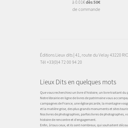
à 0.01€
dès 50€
de commande
Éditions Lieux dits | 41, route du Velay 43220 R
Tél +33(0)4 72 00 94 20
Lieux Dits en quelques mots
Que vous recherchiez un livre d’histoire, un livre traitant du p
Notre librairie en ligne de livres de patrimoine vous accompa
campagnes de France, une église picarde, la montagne vosgienne
et la matière grise, des plus grands monuments et sites touri
Nos livres de photographies, parfois livres de photographes, 
histoire de rencontre et d’engagement.
Enfin, à tous ceux, et ils sont nombreux, qui souhaitent décou