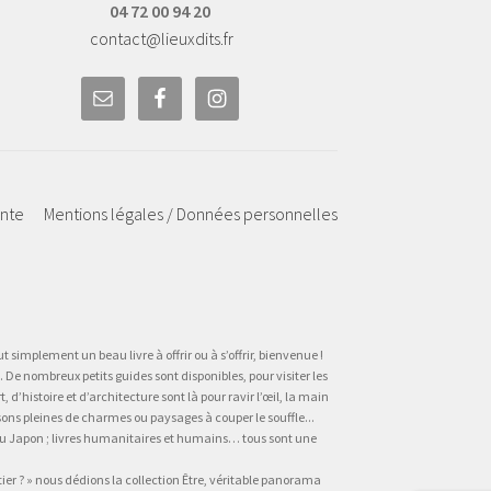
04 72 00 94 20
contact@lieuxdits.fr
ente
Mentions légales / Données personnelles
t simplement un beau livre à offrir ou à s’offrir, bienvenue !
 De nombreux petits guides sont disponibles, pour visiter les
’histoire et d’architecture sont là pour ravir l’œil, la main
sons pleines de charmes ou paysages à couper le souffle...
, au Japon ; livres humanitaires et humains… tous sont une
tier ? » nous dédions la collection Être, véritable panorama