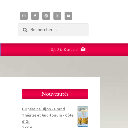
Rechercher :
0,00
€
0 article
Nouveautés
L'Opéra de Dijon - Grand
Théâtre et Auditorium - Côte
d'Or
7,00
€