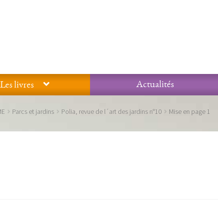
Actualités
Les livres
Glossaire
Mentions légales / Données personnelles
Mon compte
ME
Parcs et jardins
Polia, revue de l´art des jardins n°10
Mise en page 1
 qualité Lieux Dits
Nous contacter
Qui sommes-nous ?