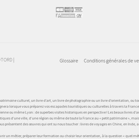
IOTORD |
Glossaire
Conditions générales de v
atrimoine culturel, un livre d’art, un livre de photographie ou un livre d’orientation, ou tou
gnera lorsque vous préparez vos escapades touristiques ou culturelles à travers la France.
 ou même Lyon : de superbes visites historiques en perspective ! Les beaux livres d’art, d
stiques d’une ville, d’une région ou même de toute la France au « petit patrimoine », mai
vous présentent des œuvres qui ont su nous toucher : livres de voyages en Chine, en Inde
vrir un métier, préparer leur formation ou choisir leur orientation, à la question « quel mé