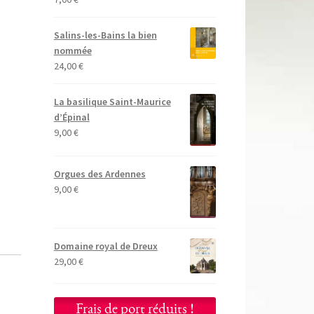
Salins-les-Bains la bien
nommée
24,00
€
La basilique Saint-Maurice
d’Épinal
9,00
€
Orgues des Ardennes
9,00
€
Domaine royal de Dreux
29,00
€
Frais de port réduits !