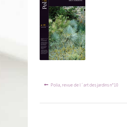
Navigation
Article
Polia, revue de l´art des jardins n°10
précédent :
de
l’article