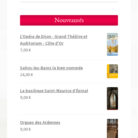
Nouveautés
L'Opéra de Dijon - Grand Théâtre et
Auditorium - Côte d'Or
7,00
€
Salins-les-Bains la bien nommée
24,00
€
La basilique Saint-Maurice d’Épinal
9,00
€
Orgues des Ardennes
9,00
€