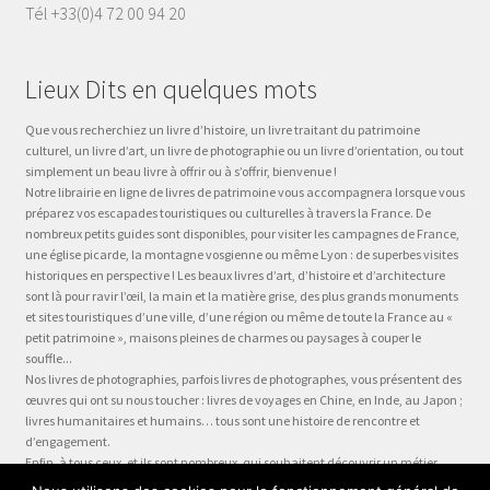
Tél +33(0)4 72 00 94 20
Lieux Dits en quelques mots
Que vous recherchiez un livre d’histoire, un livre traitant du patrimoine
culturel, un livre d’art, un livre de photographie ou un livre d’orientation, ou tout
simplement un beau livre à offrir ou à s’offrir, bienvenue !
Notre librairie en ligne de livres de patrimoine vous accompagnera lorsque vous
préparez vos escapades touristiques ou culturelles à travers la France. De
nombreux petits guides sont disponibles, pour visiter les campagnes de France,
une église picarde, la montagne vosgienne ou même Lyon : de superbes visites
historiques en perspective ! Les beaux livres d’art, d’histoire et d’architecture
sont là pour ravir l’œil, la main et la matière grise, des plus grands monuments
et sites touristiques d’une ville, d’une région ou même de toute la France au «
petit patrimoine », maisons pleines de charmes ou paysages à couper le
souffle...
Nos livres de photographies, parfois livres de photographes, vous présentent des
œuvres qui ont su nous toucher : livres de voyages en Chine, en Inde, au Japon ;
livres humanitaires et humains… tous sont une histoire de rencontre et
d’engagement.
Enfin, à tous ceux, et ils sont nombreux, qui souhaitent découvrir un métier,
préparer leur formation ou choisir leur orientation, à la question « quel métier ?