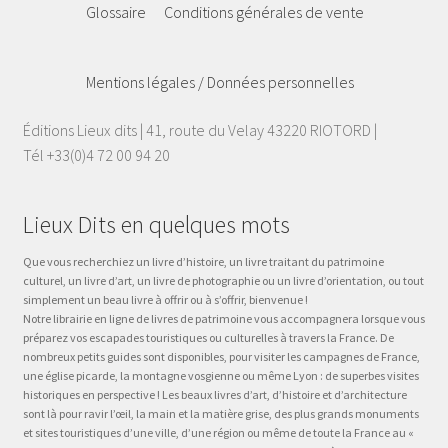
Glossaire
Conditions générales de vente
Mentions légales / Données personnelles
Éditions Lieux dits | 41, route du Velay 43220 RIOTORD |
Tél +33(0)4 72 00 94 20
Lieux Dits en quelques mots
Que vous recherchiez un livre d’histoire, un livre traitant du patrimoine
culturel, un livre d’art, un livre de photographie ou un livre d’orientation, ou tout
simplement un beau livre à offrir ou à s’offrir, bienvenue !
Notre librairie en ligne de livres de patrimoine vous accompagnera lorsque vous
préparez vos escapades touristiques ou culturelles à travers la France. De
nombreux petits guides sont disponibles, pour visiter les campagnes de France,
une église picarde, la montagne vosgienne ou même Lyon : de superbes visites
historiques en perspective ! Les beaux livres d’art, d’histoire et d’architecture
sont là pour ravir l’œil, la main et la matière grise, des plus grands monuments
et sites touristiques d’une ville, d’une région ou même de toute la France au «