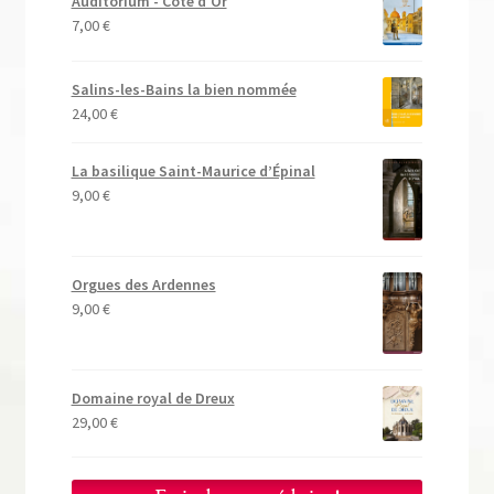
Auditorium - Côte d'Or
7,00
€
Salins-les-Bains la bien nommée
24,00
€
La basilique Saint-Maurice d’Épinal
9,00
€
Orgues des Ardennes
9,00
€
Domaine royal de Dreux
29,00
€