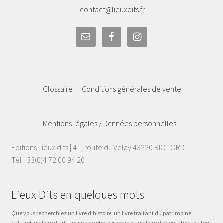
contact@lieuxdits.fr
Glossaire
Conditions générales de vente
Mentions légales / Données personnelles
Éditions Lieux dits | 41, route du Velay 43220 RIOTORD |
Tél +33(0)4 72 00 94 20
Lieux Dits en quelques mots
Que vous recherchiez un livre d’histoire, un livre traitant du patrimoine
culturel, un livre d’art, un livre de photographie ou un livre d’orientation, ou tout