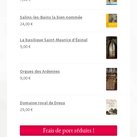
Salins-les-Bains la bien nommée
24,00
€
La basilique Saint-Maurice d’Épinal
9,00
€
Orgues des Ardennes
9,00
€
Domaine royal de Dreux
29,00
€
Frais de port réduits !