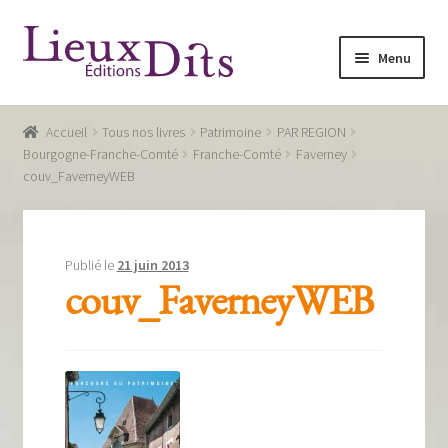
Aller
Aller
Menu
à
au
la
contenu
Accueil
navigation
Accueil
Tous nos livres
Patrimoine
PAR REGION
Commande
Bourgogne-Franche-Comté
Franche-Comté
Faverney
couv_FaverneyWEB
Conditions générales de vente
Glossaire
Publié le
21 juin 2013
Mentions légales / Données personnelles
couv_FaverneyWEB
Mon compte
Panier
Recevoir notre newsletter