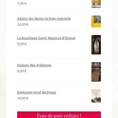
7,00
€
Salins-les-Bains la bien nommée
24,00
€
La basilique Saint-Maurice d’Épinal
9,00
€
Orgues des Ardennes
9,00
€
Domaine royal de Dreux
29,00
€
Frais de port réduits !