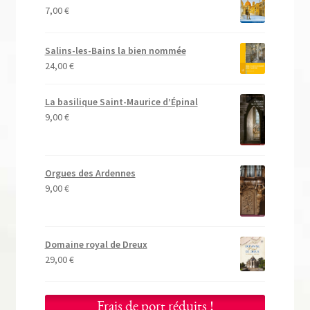
7,00
€
Salins-les-Bains la bien nommée
24,00
€
La basilique Saint-Maurice d’Épinal
9,00
€
Orgues des Ardennes
9,00
€
Domaine royal de Dreux
29,00
€
Frais de port réduits !