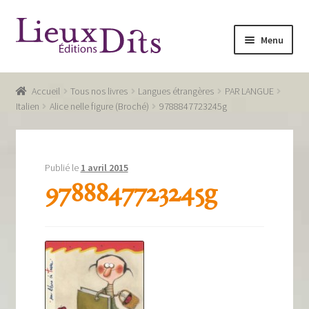
Aller
Aller
Menu
à
au
la
contenu
Accueil
navigation
Accueil
Tous nos livres
Langues étrangères
PAR LANGUE
Commande
Italien
Alice nelle figure (Broché)
9788847723245g
Conditions générales de vente
Glossaire
Publié le
1 avril 2015
9788847723245g
Mentions légales / Données personnelles
Mon compte
Panier
Recevoir notre newsletter