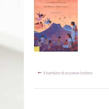
Navigation
Article
Il bambino di un paese lontano
précédent :
de
l’article