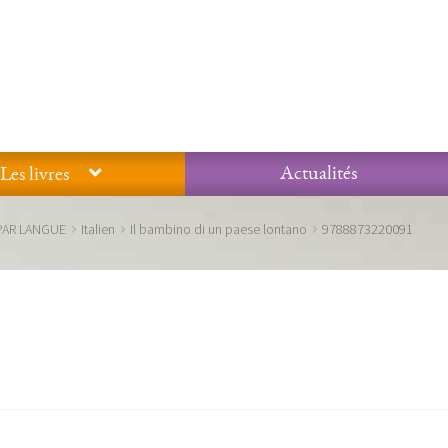
Actualités
Les livres
Glossaire
Mentions légales / Données personnelles
Mon compte
PAR LANGUE
Italien
Il bambino di un paese lontano
9788873220091
 qualité Lieux Dits
Nous contacter
Qui sommes-nous ?