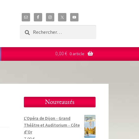
Rechercher :
0,00
€
0 article
Nouveautés
L'Opéra de Dijon - Grand
Théâtre et Auditorium - Côte
d'Or
7,00
€