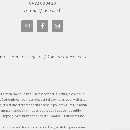
04 72 00 94 20
contact@lieuxdits.fr
ente
Mentions légales / Données personnelles
t simplement un beau livre à offrir ou à s’offrir, bienvenue !
 De nombreux petits guides sont disponibles, pour visiter les
’histoire et d’architecture sont là pour ravir l’œil, la main
sons pleines de charmes ou paysages à couper le souffle...
, au Japon ; livres humanitaires et humains… tous sont une
tier ? » nous dédions la collection Être, véritable panorama