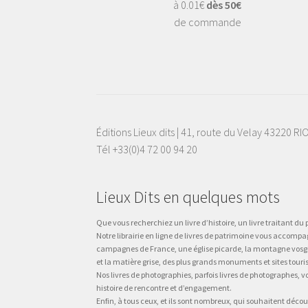
à 0.01€
dès 50€
de commande
Éditions Lieux dits | 41, route du Velay 43220 R
Tél +33(0)4 72 00 94 20
Lieux Dits en quelques mots
Que vous recherchiez un livre d’histoire, un livre traitant du p
Notre librairie en ligne de livres de patrimoine vous accompa
campagnes de France, une église picarde, la montagne vosgienne
et la matière grise, des plus grands monuments et sites touri
Nos livres de photographies, parfois livres de photographes, 
histoire de rencontre et d’engagement.
Enfin, à tous ceux, et ils sont nombreux, qui souhaitent décou