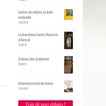
Salins-les-Bains la bien
nommée
24,00
€
La basilique Saint-Maurice
d’Épinal
9,00
€
Orgues des Ardennes
9,00
€
Domaine royal de Dreux
29,00
€
Frais de port réduits !