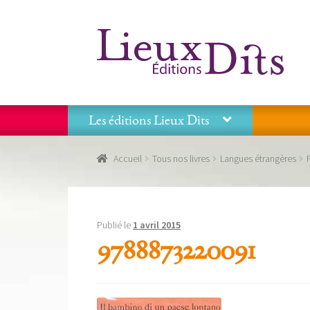
Aller
Aller
à
au
la
contenu
navigation
Les éditions Lieux Dits
Accueil
Commande
Conditions générales de vente
Accueil
Tous nos livres
Langues étrangères
Panier
Recevoir notre newsletter
Tous nos livres
La
Les éditions Lieux Dits
Publié le
1 avril 2015
9788873220091