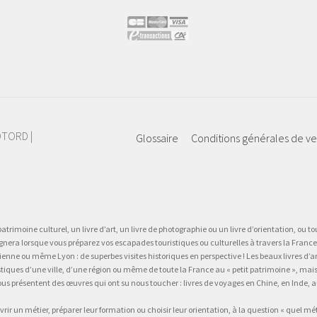
IOTORD |
Glossaire
Conditions générales de v
atrimoine culturel, un livre d’art, un livre de photographie ou un livre d’orientation, ou tou
gnera lorsque vous préparez vos escapades touristiques ou culturelles à travers la France.
 ou même Lyon : de superbes visites historiques en perspective ! Les beaux livres d’art, d
stiques d’une ville, d’une région ou même de toute la France au « petit patrimoine », mai
vous présentent des œuvres qui ont su nous toucher : livres de voyages en Chine, en Inde
vrir un métier, préparer leur formation ou choisir leur orientation, à la question « quel mé