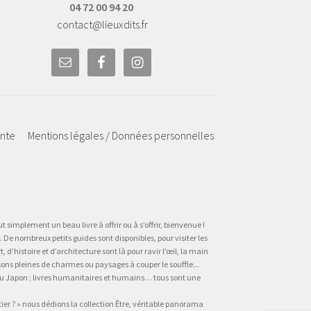
04 72 00 94 20
contact@lieuxdits.fr
ente
Mentions légales / Données personnelles
t simplement un beau livre à offrir ou à s’offrir, bienvenue !
 De nombreux petits guides sont disponibles, pour visiter les
’histoire et d’architecture sont là pour ravir l’œil, la main
sons pleines de charmes ou paysages à couper le souffle...
, au Japon ; livres humanitaires et humains… tous sont une
tier ? » nous dédions la collection Être, véritable panorama