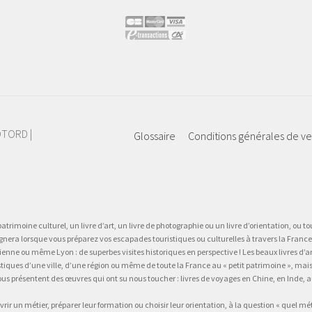
IOTORD |
Glossaire
Conditions générales de v
atrimoine culturel, un livre d’art, un livre de photographie ou un livre d’orientation, ou tou
gnera lorsque vous préparez vos escapades touristiques ou culturelles à travers la France.
 ou même Lyon : de superbes visites historiques en perspective ! Les beaux livres d’art, d
stiques d’une ville, d’une région ou même de toute la France au « petit patrimoine », mai
vous présentent des œuvres qui ont su nous toucher : livres de voyages en Chine, en Inde
vrir un métier, préparer leur formation ou choisir leur orientation, à la question « quel mé