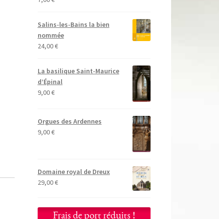
Salins-les-Bains la bien
nommée
24,00
€
La basilique Saint-Maurice
d’Épinal
9,00
€
Orgues des Ardennes
9,00
€
Domaine royal de Dreux
29,00
€
Frais de port réduits !