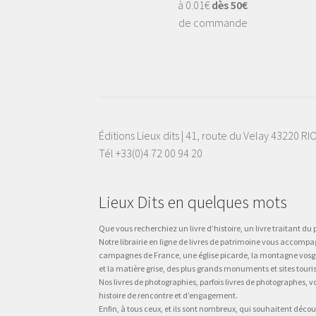
à 0.01€
dès 50€
de commande
Éditions Lieux dits | 41, route du Velay 43220 R
Tél +33(0)4 72 00 94 20
Lieux Dits en quelques mots
Que vous recherchiez un livre d’histoire, un livre traitant du p
Notre librairie en ligne de livres de patrimoine vous accompa
campagnes de France, une église picarde, la montagne vosgienne
et la matière grise, des plus grands monuments et sites touri
Nos livres de photographies, parfois livres de photographes, 
histoire de rencontre et d’engagement.
Enfin, à tous ceux, et ils sont nombreux, qui souhaitent décou