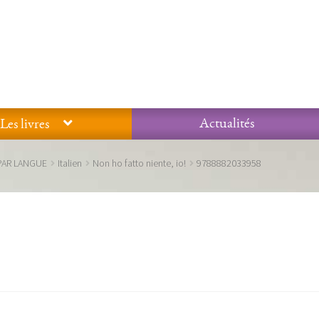
Actualités
Les livres
Glossaire
Mentions légales / Données personnelles
Mon compte
PAR LANGUE
Italien
Non ho fatto niente, io!
9788882033958
 qualité Lieux Dits
Nous contacter
Qui sommes-nous ?