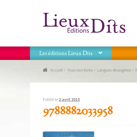
Aller
Aller
à
au
la
contenu
navigation
Les éditions Lieux Dits
Accueil
Commande
Conditions générales de vente
Accueil
Tous nos livres
Langues étrangères
Panier
Recevoir notre newsletter
Tous nos livres
La
Les éditions Lieux Dits
Publié le
2 avril 2015
9788882033958