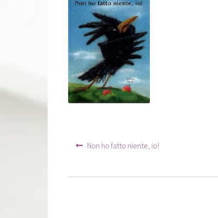
Navigation
Article
Non ho fatto niente, io!
précédent :
de
l’article