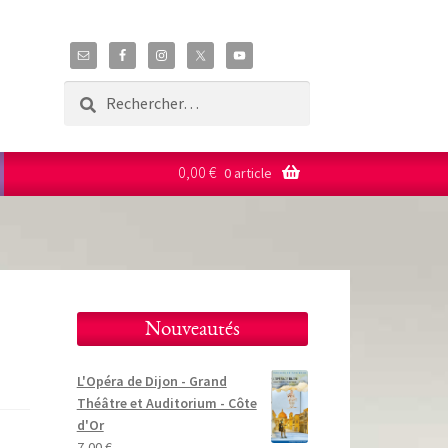
Rechercher :
0,00
€
0 article
Nouveautés
L'Opéra de Dijon - Grand
Théâtre et Auditorium - Côte
d'Or
7,00
€