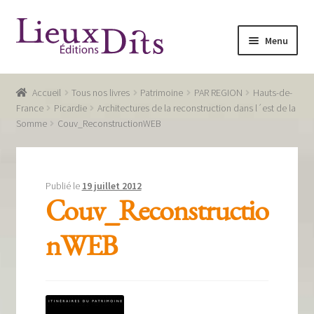
Aller
Aller
Menu
à
au
la
contenu
Accueil
navigation
Accueil
Tous nos livres
Patrimoine
PAR REGION
Hauts-de-
Commande
France
Picardie
Architectures de la reconstruction dans l´est de la
Somme
Couv_ReconstructionWEB
Conditions générales de vente
Glossaire
Publié le
19 juillet 2012
Mentions légales / Données personnelles
Couv_Reconstructio
Mon compte
nWEB
Panier
Recevoir notre newsletter