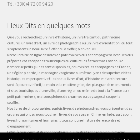
Tél +33(0)4 72 00 94 20
Lieux Dits en quelques mots
Que vous recherchiez un livre d’histoire, un livre traitant du patrimoine
culturel, un livre d’art, un livre de photographie ou un livre d’orientation, ou tout
simplement un beau livre à offrir ou à s’offrir, bienvenue !
Notre librairie en ligne de livres de patrimoine vous accompagnera lorsque vous
préparez vos escapades touristiques ou culturelles à travers la France. De
nombreux petits guides sont disponibles, pour visiter les campagnes de France,
une église picarde, la montagne vosgienne ou même Lyon : de superbes visites
historiques en perspective ! Les beaux livres d’art, d’histoire et d’architecture
sont là pour ravir l’œil, la main et la matière grise, des plus grands monuments
et sites touristiques d’une ville, d’une région ou même de toute la France au «
petit patrimoine », maisons pleines de charmes ou paysages à couper le
souffle...
Nos livres de photographies, parfois livres de photographes, vous présentent des
œuvres qui ont su nous toucher : livres de voyages en Chine, en Inde, au Japon ;
livres humanitaires et humains… tous sont une histoire de rencontre et
d’engagement.
Enfin, à tous ceux, et ils sont nombreux, qui souhaitent découvrir un métier,
préparer leur formation ou choisir leur orientation, à la question « quel métier ?