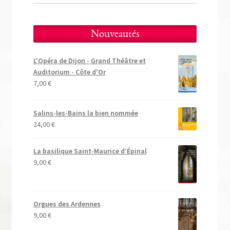
Nouveautés
L'Opéra de Dijon - Grand Théâtre et
Auditorium - Côte d'Or
7,00
€
Salins-les-Bains la bien nommée
24,00
€
La basilique Saint-Maurice d’Épinal
9,00
€
Orgues des Ardennes
9,00
€