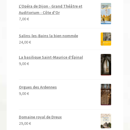
L'Opéra de Dijon - Grand Théâtre et
Auditorium - Côte d'Or
7,00
€
Salins-les-Bains la bien nommée
24,00
€
La basilique Saint-Maurice d’Épinal
9,00
€
Orgues des Ardennes
9,00
€
Domaine royal de Dreux
29,00
€