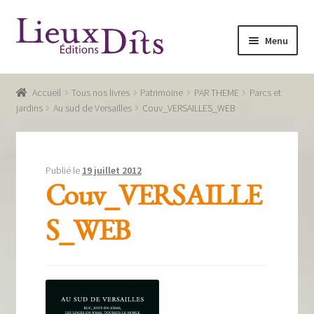
Aller
Aller
Menu
à
au
la
contenu
Accueil
navigation
Accueil
Tous nos livres
Patrimoine
PAR THEME
Parcs et
Commande
jardins
Au sud de Versailles
Couv_VERSAILLES_WEB
Conditions générales de vente
Glossaire
Publié le
19 juillet 2012
Couv_VERSAILLE
Mentions légales / Données personnelles
S_WEB
Mon compte
Panier
Recevoir notre newsletter