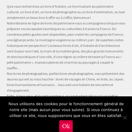
Que vous recherchiez un livre d’histoire, un livre traitant du patrimoine
culturel, un livre d’art, un livre de photographie ou un livre d’orientation, ou tout
simplement un beau livre à offrir ou à s’offrir, bienvenue !
Notre librairie en ligne de livres de patrimoine vous accompagnera lorsque vous
préparez vos escapades touristiques ou culturelles à travers la France. De
nombreux petits guides sont disponibles, pour visiter les campagnes de France,
une église picarde, la montagne vosgienne ou même Lyon : de superbes visites
historiques en perspective ! Les beaux livres d’art, d’histoire et d’architecture
sont là pour ravir l’œil, la main et la matière grise, des plus grands monuments
et sites touristiques d’une ville, d’une région ou même de toute la France au «
petit patrimoine », maisons pleines de charmes ou paysages à couper le
souffle...
Nos livres de photographies, parfois livres de photographes, vous présentent des
œuvres qui ont su nous toucher : livres de voyages en Chine, en Inde, au Japon ;
livres humanitaires et humains… tous sont une histoire de rencontre et
d’engagement.
Enfin, à tous ceux, et ils sont nombreux, qui souhaitent découvrir un métier,
préparer leur formation ou choisir leur orientation, à la question « quel métier ?
Nous utilisons des cookies pour le fonctionnement général de
» nous dédions la collection Être, véritable panorama du monde du travail, plus
notre site (mais aucun pour vous suivre). Si vous continuez à
qu’un guide des métiers, plus qu’une fiche métier… un test métier, un « stage
utiliser ce site, nous supposerons que vous en êtes satisfait.
en entreprise dans votre fauteuil » !
0
Ok