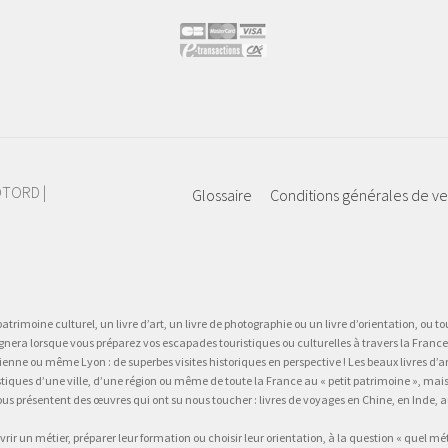
IOTORD |
Glossaire
Conditions générales de v
atrimoine culturel, un livre d’art, un livre de photographie ou un livre d’orientation, ou tou
gnera lorsque vous préparez vos escapades touristiques ou culturelles à travers la France.
 ou même Lyon : de superbes visites historiques en perspective ! Les beaux livres d’art, d
stiques d’une ville, d’une région ou même de toute la France au « petit patrimoine », mai
vous présentent des œuvres qui ont su nous toucher : livres de voyages en Chine, en Inde
vrir un métier, préparer leur formation ou choisir leur orientation, à la question « quel mé