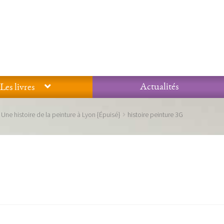
Actualités
Les livres
Glossaire
Mentions légales / Données personnelles
Mon compte
Une histoire de la peinture à Lyon {Épuisé}
histoire peinture 3G
 qualité Lieux Dits
Nous contacter
Qui sommes-nous ?