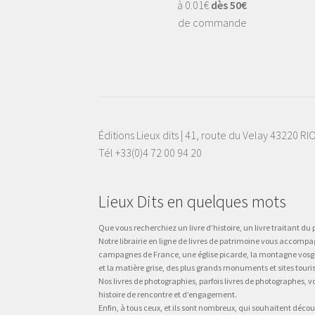
à 0.01€
dès 50€
de commande
Éditions Lieux dits | 41, route du Velay 43220 R
Tél +33(0)4 72 00 94 20
Lieux Dits en quelques mots
Que vous recherchiez un livre d’histoire, un livre traitant du p
Notre librairie en ligne de livres de patrimoine vous accompa
campagnes de France, une église picarde, la montagne vosgienne
et la matière grise, des plus grands monuments et sites touri
Nos livres de photographies, parfois livres de photographes, 
histoire de rencontre et d’engagement.
Enfin, à tous ceux, et ils sont nombreux, qui souhaitent décou