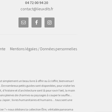
04 72 00 94 20
contact@lieuxdits.fr
ente
Mentions légales / Données personnelles
t simplement un beau livre à offrir ou à s’offrir, bienvenue !
 De nombreux petits guides sont disponibles, pour visiter les
’histoire et d’architecture sont là pour ravir l’œil, la main
sons pleines de charmes ou paysages à couper le souffle...
, au Japon ; livres humanitaires et humains… tous sont une
tier ? » nous dédions la collection Être, véritable panorama