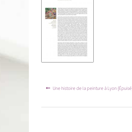
Navigation
Article
Une histoire de la peinture à Lyon {Épuisé
précédent :
de
l’article