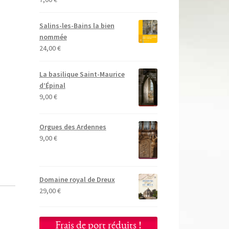
Salins-les-Bains la bien
nommée
24,00
€
La basilique Saint-Maurice
d’Épinal
9,00
€
Orgues des Ardennes
9,00
€
Domaine royal de Dreux
29,00
€
Frais de port réduits !