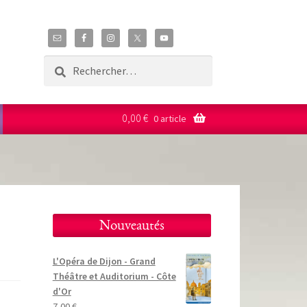
Rechercher :
0,00
€
0 article
Nouveautés
L'Opéra de Dijon - Grand
Théâtre et Auditorium - Côte
d'Or
7,00
€