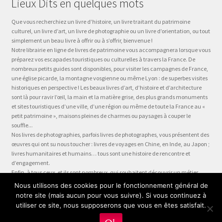
Lieux Dits en quelques mots
Que vous recherchiez un livre d’histoire, un livre traitant du patrimoine
culturel, un livre d’art, un livre de photographie ou un livre d’orientation, ou tout
simplement un beau livre à offrir ou à s’offrir, bienvenue !
Notre librairie en ligne de livres de patrimoine vous accompagnera lorsque vous
préparez vos escapades touristiques ou culturelles à travers la France. De
nombreux petits guides sont disponibles, pour visiter les campagnes de France,
une église picarde, la montagne vosgienne ou même Lyon : de superbes visites
historiques en perspective ! Les beaux livres d’art, d’histoire et d’architecture
sont là pour ravir l’œil, la main et la matière grise, des plus grands monuments
et sites touristiques d’une ville, d’une région ou même de toute la France au «
petit patrimoine », maisons pleines de charmes ou paysages à couper le
souffle...
Nos livres de photographies, parfois livres de photographes, vous présentent des
œuvres qui ont su nous toucher : livres de voyages en Chine, en Inde, au Japon ;
livres humanitaires et humains… tous sont une histoire de rencontre et
d’engagement.
Enfin, à tous ceux, et ils sont nombreux, qui souhaitent découvrir un métier,
préparer leur formation ou choisir leur orientation, à la question « quel métier ?
Nous utilisons des cookies pour le fonctionnement général de
» nous dédions la collection Être, véritable panorama du monde du travail, plus
notre site (mais aucun pour vous suivre). Si vous continuez à
qu’un guide des métiers, plus qu’une fiche métier… un test métier, un « stage
utiliser ce site, nous supposerons que vous en êtes satisfait.
en entreprise dans votre fauteuil » !
0