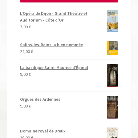
L'Opéra de Dijon - Grand Théâtre et
Auditorium - Côte d'Or
7,00
€
Salins-les-Bains la bien nommée
24,00
€
La basilique Saint-Maurice d’Épinal
9,00
€
Orgues des Ardennes
9,00
€
Domaine royal de Dreux
29,00
€