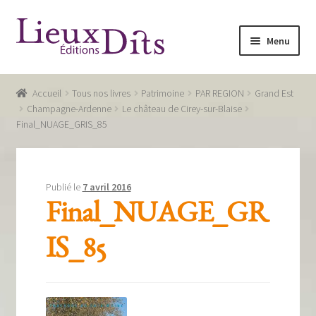
Aller
Aller
Menu
à
au
la
contenu
Accueil
navigation
Accueil
Tous nos livres
Patrimoine
PAR REGION
Grand Est
Commande
Champagne-Ardenne
Le château de Cirey-sur-Blaise
Final_NUAGE_GRIS_85
Conditions générales de vente
Glossaire
Publié le
7 avril 2016
Mentions légales / Données personnelles
Final_NUAGE_GR
Mon compte
IS_85
Panier
Recevoir notre newsletter