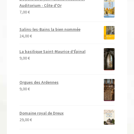
Auditorium - Côte d'Or
7,00
€
Salins-les-Bains la bien nommée
24,00
€
La basilique Saint-Maurice d’Épinal
9,00
€
Orgues des Ardennes
9,00
€
Domaine royal de Dreux
29,00
€