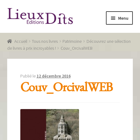
Aller
Aller
Menu
à
au
la
contenu
Accueil
navigation
Accueil
Tous nos livres
Patrimoine
Découvrez une sélection
Commande
de livres à prix incroyables !
Couv_OrcivalWEB
Conditions générales de vente
Glossaire
Publié le
12 décembre 2016
Couv_OrcivalWEB
Mentions légales / Données personnelles
Mon compte
Panier
Recevoir notre newsletter