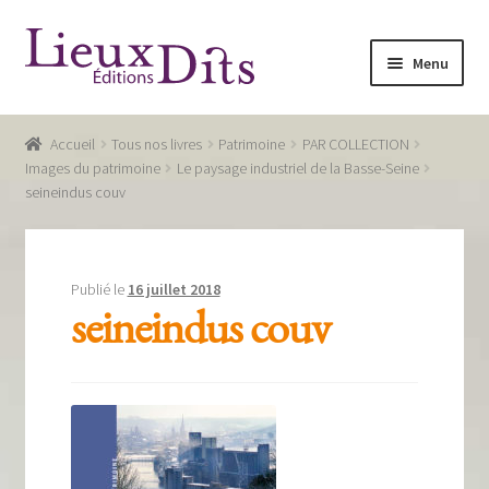
Aller
Aller
Menu
à
au
la
contenu
Accueil
navigation
Accueil
Tous nos livres
Patrimoine
PAR COLLECTION
Commande
Images du patrimoine
Le paysage industriel de la Basse-Seine
seineindus couv
Conditions générales de vente
Glossaire
Publié le
16 juillet 2018
Mentions légales / Données personnelles
seineindus couv
Mon compte
Panier
Recevoir notre newsletter