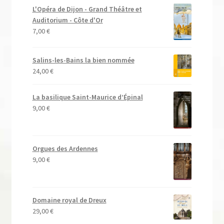
L'Opéra de Dijon - Grand Théâtre et
Auditorium - Côte d'Or
7,00
€
Salins-les-Bains la bien nommée
24,00
€
La basilique Saint-Maurice d’Épinal
9,00
€
Orgues des Ardennes
9,00
€
Domaine royal de Dreux
29,00
€