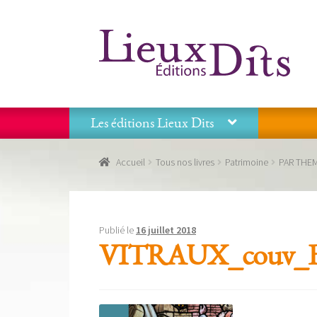
Aller
Aller
à
au
la
contenu
navigation
Les éditions Lieux Dits
Accueil
Commande
Conditions générales de vente
Accueil
Tous nos livres
Patrimoine
PAR THE
Panier
Recevoir notre newsletter
Tous nos livres
La
Les éditions Lieux Dits
Publié le
16 juillet 2018
VITRAUX_couv_