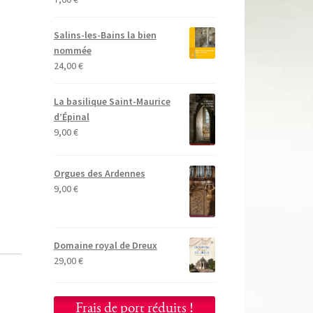
Salins-les-Bains la bien
nommée
24,00
€
La basilique Saint-Maurice
d’Épinal
9,00
€
Orgues des Ardennes
9,00
€
Domaine royal de Dreux
29,00
€
Frais de port réduits !