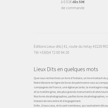
à 0.01€
dès 50€
de commande
Éditions Lieux dits | 41, route du Velay 43220 R
Tél +33(0)4 72 00 94 20
Lieux Dits en quelques mots
Que vous recherchiez un livre d’histoire, un livre traitant du p
Notre librairie en ligne de livres de patrimoine vous accompa
campagnes de France, une église picarde, la montagne vosgienne
et la matière grise, des plus grands monuments et sites touri
Nos livres de photographies, parfois livres de photographes, 
histoire de rencontre et d’engagement.
Enfin, à tous ceux, et ils sont nombreux, qui souhaitent décou