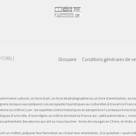
IOTORD |
Glossaire
Conditions générales de v
atrimoine culturel, un livre d’art, un livre de photographie ou un livre d’orientation, ou tou
gnera lorsque vous préparez vos escapades touristiques ou culturelles à travers la France.
 ou même Lyon : de superbes visites historiques en perspective ! Les beaux livres d’art, d
stiques d’une ville, d’une région ou même de toute la France au « petit patrimoine », mai
vous présentent des œuvres qui ont su nous toucher : livres de voyages en Chine, en Inde
vrir un métier, préparer leur formation ou choisir leur orientation, à la question « quel mé