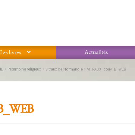
Actualités
Les livres
Glossaire
Mentions légales / Données personnelles
Mon compte
ME
Patrimoine religieux
Vitraux de Normandie
VITRAUX_couv_B_WEB
 qualité Lieux Dits
Nous contacter
Qui sommes-nous ?
B_WEB