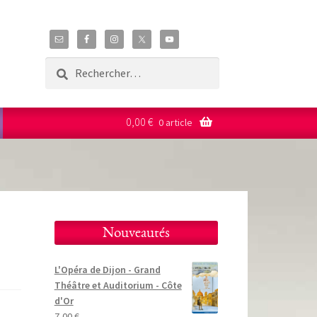
Rechercher :
0,00
€
0 article
Nouveautés
L'Opéra de Dijon - Grand
Théâtre et Auditorium - Côte
d'Or
7,00
€