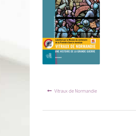
Navigation
Article
Vitraux de Normandie
précédent :
de
l’article