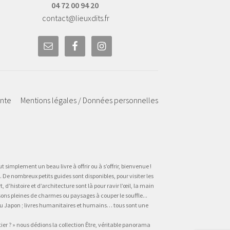
04 72 00 94 20
contact@lieuxdits.fr
ente
Mentions légales / Données personnelles
t simplement un beau livre à offrir ou à s’offrir, bienvenue !
 De nombreux petits guides sont disponibles, pour visiter les
’histoire et d’architecture sont là pour ravir l’œil, la main
sons pleines de charmes ou paysages à couper le souffle...
, au Japon ; livres humanitaires et humains… tous sont une
tier ? » nous dédions la collection Être, véritable panorama