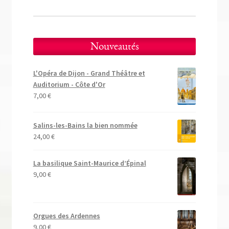
Nouveautés
L'Opéra de Dijon - Grand Théâtre et
Auditorium - Côte d'Or
7,00
€
Salins-les-Bains la bien nommée
24,00
€
La basilique Saint-Maurice d’Épinal
9,00
€
Orgues des Ardennes
9,00
€