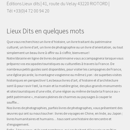
Éditions Lieux dits | 41, route du Velay 43220 RIOTORD |
Tél +33(0)4 72 00 94 20
Lieux Dits en quelques mots
Que vous recherchiez un livre d’histoire, un livre traitant du patrimoine
culturel, un livre d’art, un livre de photographie ou un livre d’orientation, ou tout
simplement un beau livre à offrir ou à s’offrir, bienvenue !
Notre librairie en ligne de livres de patrimoine vous accompagnera lorsque vous
préparez vos escapades touristiques ou culturelles à travers la France. De
nombreux petits guides sont disponibles, pour visiter les campagnes de France,
une église picarde, la montagne vosgienne ou même Lyon : de superbes visites
historiques en perspective ! Les beaux livres d’art, d’histoire et d’architecture
sont là pour ravir l’œil, la main et la matière grise, des plus grands monuments
et sites touristiques d’une ville, d’une région ou même de toute la France au «
petit patrimoine », maisons pleines de charmes ou paysages à couper le
souffle...
Nos livres de photographies, parfois livres de photographes, vous présentent des
œuvres qui ont su nous toucher : livres de voyages en Chine, en Inde, au Japon ;
livres humanitaires et humains… tous sont une histoire de rencontre et
d’engagement.
Enfin, à tous ceux, et ils sont nombreux, qui souhaitent découvrir un métier,