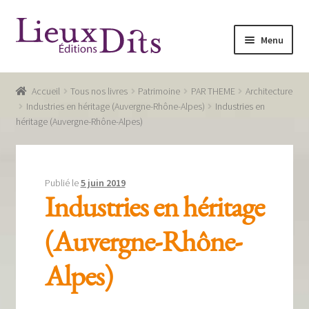
Aller
Aller
Menu
à
au
la
contenu
Accueil
navigation
Accueil
Tous nos livres
Patrimoine
PAR THEME
Architecture
Commande
Industries en héritage (Auvergne-Rhône-Alpes)
Industries en
héritage (Auvergne-Rhône-Alpes)
Conditions générales de vente
Glossaire
Publié le
5 juin 2019
Mentions légales / Données personnelles
Industries en héritage
Mon compte
(Auvergne-Rhône-
Panier
Alpes)
Recevoir notre newsletter