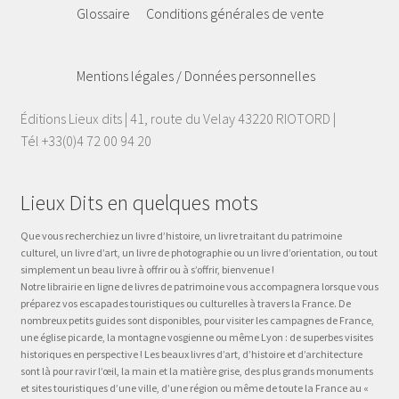
Glossaire
Conditions générales de vente
Mentions légales / Données personnelles
Éditions Lieux dits | 41, route du Velay 43220 RIOTORD |
Tél +33(0)4 72 00 94 20
Lieux Dits en quelques mots
Que vous recherchiez un livre d’histoire, un livre traitant du patrimoine
culturel, un livre d’art, un livre de photographie ou un livre d’orientation, ou tout
simplement un beau livre à offrir ou à s’offrir, bienvenue !
Notre librairie en ligne de livres de patrimoine vous accompagnera lorsque vous
préparez vos escapades touristiques ou culturelles à travers la France. De
nombreux petits guides sont disponibles, pour visiter les campagnes de France,
une église picarde, la montagne vosgienne ou même Lyon : de superbes visites
historiques en perspective ! Les beaux livres d’art, d’histoire et d’architecture
sont là pour ravir l’œil, la main et la matière grise, des plus grands monuments
et sites touristiques d’une ville, d’une région ou même de toute la France au «