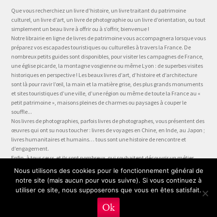
Que vous recherchiez un livre d’histoire, un livre traitant du patrimoine
culturel, un livre d’art, un livre de photographie ou un livre d’orientation, ou tout
simplement un beau livre à offrir ou à s’offrir, bienvenue !
Notre librairie en ligne de livres de patrimoine vous accompagnera lorsque vous
préparez vos escapades touristiques ou culturelles à travers la France. De
nombreux petits guides sont disponibles, pour visiter les campagnes de France,
une église picarde, la montagne vosgienne ou même Lyon : de superbes visites
historiques en perspective ! Les beaux livres d’art, d’histoire et d’architecture
sont là pour ravir l’œil, la main et la matière grise, des plus grands monuments
et sites touristiques d’une ville, d’une région ou même de toute la France au «
petit patrimoine », maisons pleines de charmes ou paysages à couper le
souffle...
Nos livres de photographies, parfois livres de photographes, vous présentent des
œuvres qui ont su nous toucher : livres de voyages en Chine, en Inde, au Japon ;
livres humanitaires et humains… tous sont une histoire de rencontre et
d’engagement.
Enfin, à tous ceux, et ils sont nombreux, qui souhaitent découvrir un métier,
préparer leur formation ou choisir leur orientation, à la question « quel métier ?
Nous utilisons des cookies pour le fonctionnement général de
» nous dédions la collection Être, véritable panorama du monde du travail, plus
notre site (mais aucun pour vous suivre). Si vous continuez à
qu’un guide des métiers, plus qu’une fiche métier… un test métier, un « stage
utiliser ce site, nous supposerons que vous en êtes satisfait.
en entreprise dans votre fauteuil » !
0
Ok