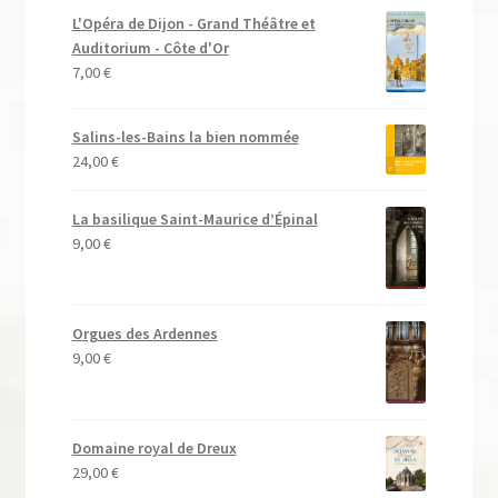
L'Opéra de Dijon - Grand Théâtre et
Auditorium - Côte d'Or
7,00
€
Salins-les-Bains la bien nommée
24,00
€
La basilique Saint-Maurice d’Épinal
9,00
€
Orgues des Ardennes
9,00
€
Domaine royal de Dreux
29,00
€