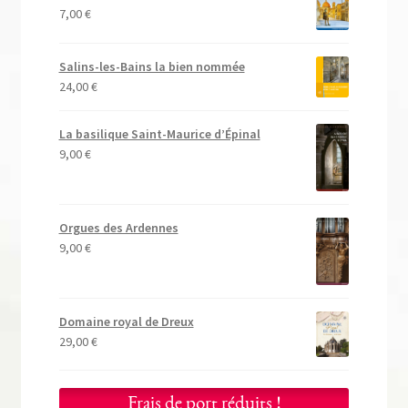
7,00
€
Salins-les-Bains la bien nommée
24,00
€
La basilique Saint-Maurice d’Épinal
9,00
€
Orgues des Ardennes
9,00
€
Domaine royal de Dreux
29,00
€
Frais de port réduits !