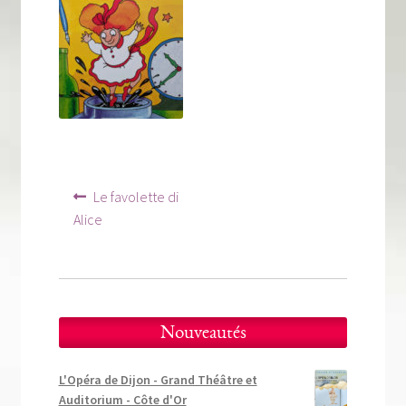
Tous nos livres
La qualité Lieux Dits
Nous contacter
Qui sommes-nous ?
Les éditions Lieux Dits
Navigation
Article
Le favolette di
précédent :
de
Alice
l’article
Nouveautés
L'Opéra de Dijon - Grand Théâtre et
Auditorium - Côte d'Or