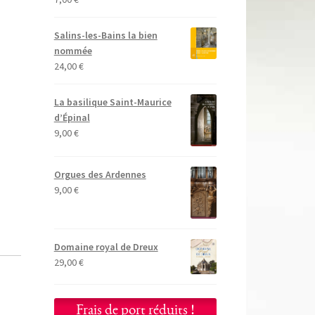
Salins-les-Bains la bien
nommée
24,00
€
La basilique Saint-Maurice
d’Épinal
9,00
€
Orgues des Ardennes
9,00
€
Domaine royal de Dreux
29,00
€
Frais de port réduits !