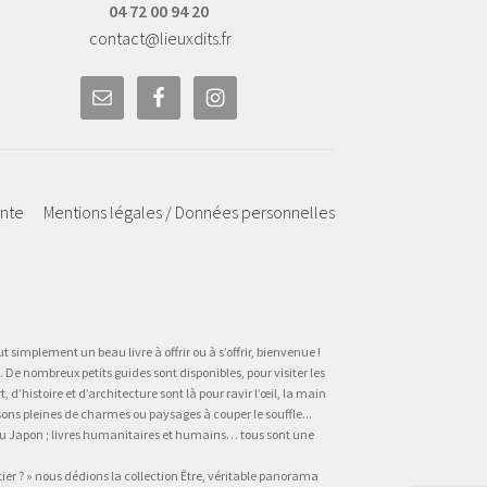
04 72 00 94 20
contact@lieuxdits.fr
ente
Mentions légales / Données personnelles
t simplement un beau livre à offrir ou à s’offrir, bienvenue !
 De nombreux petits guides sont disponibles, pour visiter les
’histoire et d’architecture sont là pour ravir l’œil, la main
sons pleines de charmes ou paysages à couper le souffle...
, au Japon ; livres humanitaires et humains… tous sont une
tier ? » nous dédions la collection Être, véritable panorama