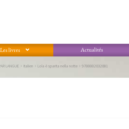
Actualités
Les livres
Glossaire
Mentions légales / Données personnelles
Mon compte
PAR LANGUE
Italien
Lola è sparita nella notte
9788882032081
 qualité Lieux Dits
Nous contacter
Qui sommes-nous ?