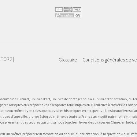
IOTORD |
Glossaire
Conditions générales de v
atrimoine culturel, un livre d’art, un livre de photographie ou un livre d’orientation, ou tou
gnera lorsque vous préparez vos escapades touristiques ou culturelles à travers la France.
 ou même Lyon : de superbes visites historiques en perspective ! Les beaux livres d’art, d
stiques d’une ville, d’une région ou même de toute la France au « petit patrimoine », mai
vous présentent des œuvres qui ont su nous toucher : livres de voyages en Chine, en Inde
vrir un métier, préparer leur formation ou choisir leur orientation, à la question « quel mé