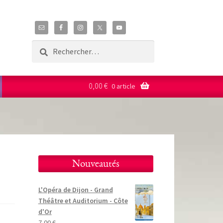
Rechercher :
0,00
€
0 article
Nouveautés
L'Opéra de Dijon - Grand
Théâtre et Auditorium - Côte
d'Or
7,00
€