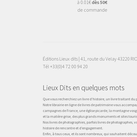
à 0.01€
dès 50€
de commande
Éditions Lieux dits | 41, route du Velay 43220 R
Tél +33(0)4 72 00 94 20
Lieux Dits en quelques mots
Que vous recherchiez un livre d’histoire, un livre traitant du p
Notre librairie en ligne de livres de patrimoine vous accompa
campagnes de France, une église picarde, la montagne vosgienne
et la matière grise, des plus grands monuments et sites touri
Nos livres de photographies, parfois livres de photographes, 
histoire de rencontre et d’engagement.
Enfin, à tous ceux, et ils sont nombreux, qui souhaitent décou