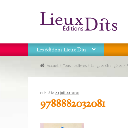
Aller
Aller
à
au
la
contenu
navigation
Les éditions Lieux Dits
Accueil
Commande
Conditions générales de vente
Accueil
Tous nos livres
Langues étrangères
Panier
Recevoir notre newsletter
Tous nos livres
La
Les éditions Lieux Dits
Publié le
23 juillet 2020
9788882032081