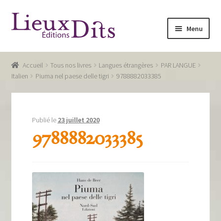
Aller
Aller
Menu
à
au
la
contenu
Accueil
navigation
Accueil
Tous nos livres
Langues étrangères
PAR LANGUE
Commande
Italien
Piuma nel paese delle tigri
9788882033385
Conditions générales de vente
Glossaire
Publié le
23 juillet 2020
9788882033385
Mentions légales / Données personnelles
Mon compte
Panier
Recevoir notre newsletter