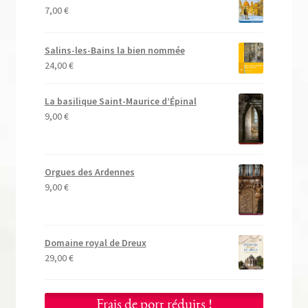
7,00
€
Salins-les-Bains la bien nommée
24,00
€
La basilique Saint-Maurice d’Épinal
9,00
€
Orgues des Ardennes
9,00
€
Domaine royal de Dreux
29,00
€
Frais de port réduits !