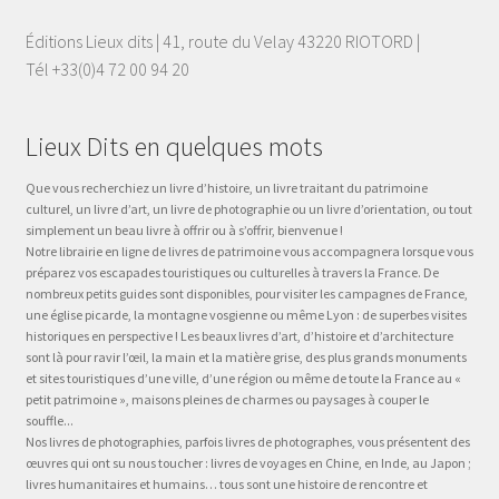
Éditions Lieux dits | 41, route du Velay 43220 RIOTORD |
Tél +33(0)4 72 00 94 20
Lieux Dits en quelques mots
Que vous recherchiez un livre d’histoire, un livre traitant du patrimoine
culturel, un livre d’art, un livre de photographie ou un livre d’orientation, ou tout
simplement un beau livre à offrir ou à s’offrir, bienvenue !
Notre librairie en ligne de livres de patrimoine vous accompagnera lorsque vous
préparez vos escapades touristiques ou culturelles à travers la France. De
nombreux petits guides sont disponibles, pour visiter les campagnes de France,
une église picarde, la montagne vosgienne ou même Lyon : de superbes visites
historiques en perspective ! Les beaux livres d’art, d’histoire et d’architecture
sont là pour ravir l’œil, la main et la matière grise, des plus grands monuments
et sites touristiques d’une ville, d’une région ou même de toute la France au «
petit patrimoine », maisons pleines de charmes ou paysages à couper le
souffle...
Nos livres de photographies, parfois livres de photographes, vous présentent des
œuvres qui ont su nous toucher : livres de voyages en Chine, en Inde, au Japon ;
livres humanitaires et humains… tous sont une histoire de rencontre et