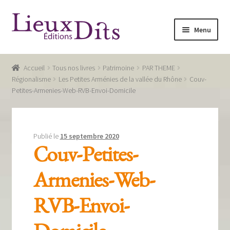
Aller
Aller
Menu
à
au
la
contenu
Accueil
navigation
Accueil
Tous nos livres
Patrimoine
PAR THEME
Commande
Régionalisme
Les Petites Arménies de la vallée du Rhône
Couv-
Petites-Armenies-Web-RVB-Envoi-Domicile
Conditions générales de vente
Glossaire
Publié le
15 septembre 2020
Mentions légales / Données personnelles
Couv-Petites-
Mon compte
Armenies-Web-
Panier
RVB-Envoi-
Recevoir notre newsletter