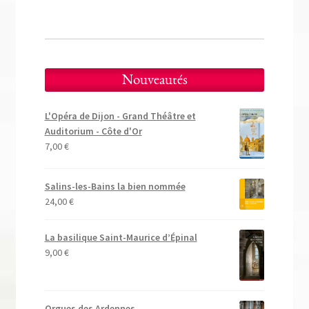
l’article
Nouveautés
L'Opéra de Dijon - Grand Théâtre et
Auditorium - Côte d'Or
7,00
€
Salins-les-Bains la bien nommée
24,00
€
La basilique Saint-Maurice d’Épinal
9,00
€
Orgues des Ardennes