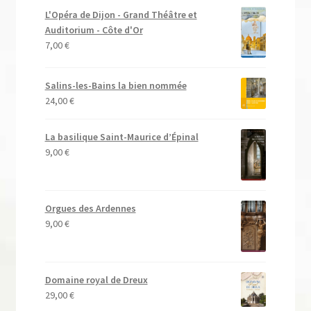
L'Opéra de Dijon - Grand Théâtre et
Auditorium - Côte d'Or
7,00
€
Salins-les-Bains la bien nommée
24,00
€
La basilique Saint-Maurice d’Épinal
9,00
€
Orgues des Ardennes
9,00
€
Domaine royal de Dreux
29,00
€