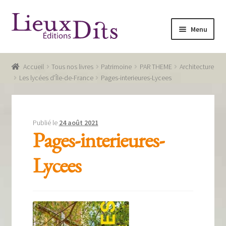
Aller
Aller
Menu
à
au
la
contenu
Accueil
navigation
Accueil
Tous nos livres
Patrimoine
PAR THEME
Architecture
Commande
Les lycées d’Île-de-France
Pages-interieures-Lycees
Conditions générales de vente
Glossaire
Publié le
24 août 2021
Pages-interieures-
Mentions légales / Données personnelles
Lycees
Mon compte
Panier
Recevoir notre newsletter