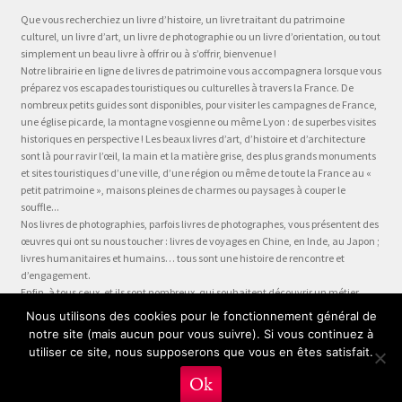
Que vous recherchiez un livre d’histoire, un livre traitant du patrimoine
culturel, un livre d’art, un livre de photographie ou un livre d’orientation, ou tout
simplement un beau livre à offrir ou à s’offrir, bienvenue !
Notre librairie en ligne de livres de patrimoine vous accompagnera lorsque vous
préparez vos escapades touristiques ou culturelles à travers la France. De
nombreux petits guides sont disponibles, pour visiter les campagnes de France,
une église picarde, la montagne vosgienne ou même Lyon : de superbes visites
historiques en perspective ! Les beaux livres d’art, d’histoire et d’architecture
sont là pour ravir l’œil, la main et la matière grise, des plus grands monuments
et sites touristiques d’une ville, d’une région ou même de toute la France au «
petit patrimoine », maisons pleines de charmes ou paysages à couper le
souffle...
Nos livres de photographies, parfois livres de photographes, vous présentent des
œuvres qui ont su nous toucher : livres de voyages en Chine, en Inde, au Japon ;
livres humanitaires et humains… tous sont une histoire de rencontre et
d’engagement.
Enfin, à tous ceux, et ils sont nombreux, qui souhaitent découvrir un métier,
préparer leur formation ou choisir leur orientation, à la question « quel métier ?
Nous utilisons des cookies pour le fonctionnement général de
» nous dédions la collection Être, véritable panorama du monde du travail, plus
notre site (mais aucun pour vous suivre). Si vous continuez à
qu’un guide des métiers, plus qu’une fiche métier… un test métier, un « stage
utiliser ce site, nous supposerons que vous en êtes satisfait.
en entreprise dans votre fauteuil » !
0
Ok