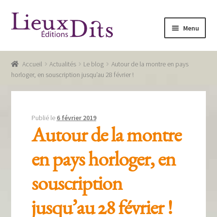
Aller
Aller
Menu
à
au
la
contenu
Accueil
navigation
Accueil
Actualités
Le blog
Autour de la montre en pays
Commande
horloger, en souscription jusqu’au 28 février !
Conditions générales de vente
Glossaire
Publié le
6 février 2019
Autour de la montre
Mentions légales / Données personnelles
en pays horloger, en
Mon compte
souscription
Panier
Recevoir notre newsletter
jusqu’au 28 février !