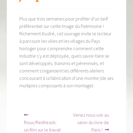
Tous nos livres
La qualité Lieux Dits
Plus que trois semaines pour profiter d’un tarif
préférentiel sur cette Image du Patrimoine !
Nous contacter
Richement illustré, cet ouvrage invite le lecteur
à parcourir les villes et les villages du Pays
Qui sommes-nous ?
horloger pour comprendre comment cette
industrie s’y est déployée, quels savoir-faire se
Les éditions Lieux Dits
sont développés, transmis et pérennisés, et
comment s’organisent les différents ateliers
concourant à la fabrication d’une montre (de ses
multiples composants à son montage).
Navigation
Article
Article
Venez nous voir au
précédent :
suivant :
de
Roux/Redheads :
salon du livre de
un film sur le travail
Paris !