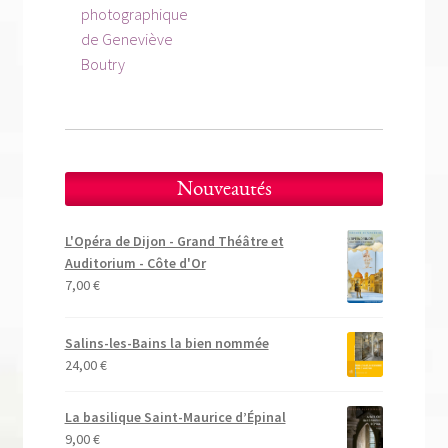
l’article
photographique
de Geneviève
Boutry
Nouveautés
L'Opéra de Dijon - Grand Théâtre et
Auditorium - Côte d'Or
7,00
€
Salins-les-Bains la bien nommée
24,00
€
La basilique Saint-Maurice d’Épinal
9,00
€