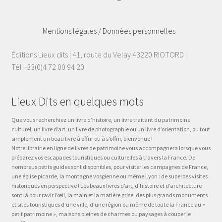
Mentions légales / Données personnelles
Éditions Lieux dits | 41, route du Velay 43220 RIOTORD |
Tél +33(0)4 72 00 94 20
Lieux Dits en quelques mots
Que vous recherchiez un livre d’histoire, un livre traitant du patrimoine
culturel, un livre d’art, un livre de photographie ou un livre d’orientation, ou tout
simplement un beau livre à offrir ou à s’offrir, bienvenue !
Notre librairie en ligne de livres de patrimoine vous accompagnera lorsque vous
préparez vos escapades touristiques ou culturelles à travers la France. De
nombreux petits guides sont disponibles, pour visiter les campagnes de France,
une église picarde, la montagne vosgienne ou même Lyon : de superbes visites
historiques en perspective ! Les beaux livres d’art, d’histoire et d’architecture
sont là pour ravir l’œil, la main et la matière grise, des plus grands monuments
et sites touristiques d’une ville, d’une région ou même de toute la France au «
petit patrimoine », maisons pleines de charmes ou paysages à couper le