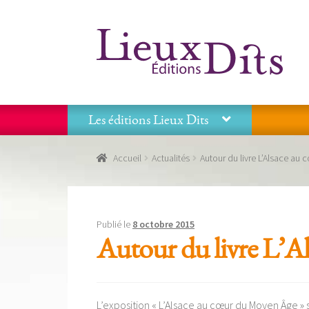
Aller
Aller
à
au
la
contenu
navigation
Les éditions Lieux Dits
Accueil
Commande
Conditions générales de vente
Accueil
Actualités
Autour du livre L’Alsace au
Panier
Recevoir notre newsletter
Tous nos livres
La
Les éditions Lieux Dits
Publié le
8 octobre 2015
Autour du livre L’
L’exposition « L’Alsace au cœur du Moyen Âge »