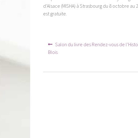
d’Alsace (MISHA) à Strasbourg du 8 octobre au 
est gratuite.
Navigation
Article
Salon du livre des Rendez-vous de l’Histo
précédent :
de
Blois
l’article