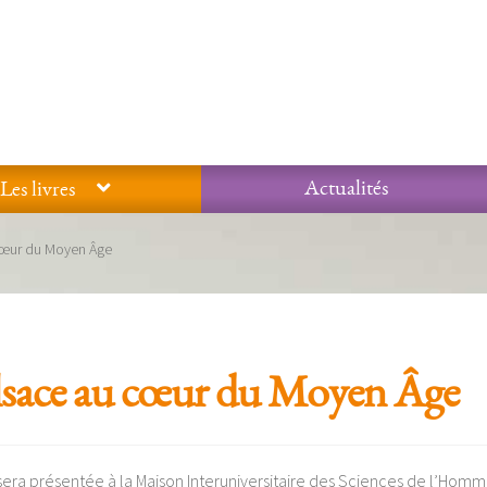
Actualités
Les livres
Glossaire
Mentions légales / Données personnelles
Mon compte
 cœur du Moyen Âge
 qualité Lieux Dits
Nous contacter
Qui sommes-nous ?
Alsace au cœur du Moyen Âge
 sera présentée à la Maison Interuniversitaire des Sciences de l’Hom