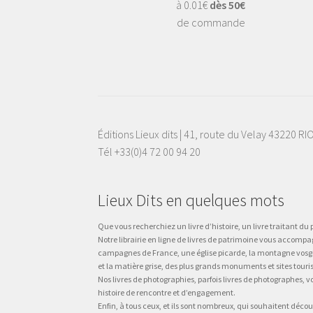
à 0.01€
dès 50€
de commande
Éditions Lieux dits | 41, route du Velay 43220 R
Tél +33(0)4 72 00 94 20
Lieux Dits en quelques mots
Que vous recherchiez un livre d’histoire, un livre traitant du p
Notre librairie en ligne de livres de patrimoine vous accompa
campagnes de France, une église picarde, la montagne vosgienne
et la matière grise, des plus grands monuments et sites touri
Nos livres de photographies, parfois livres de photographes, 
histoire de rencontre et d’engagement.
Enfin, à tous ceux, et ils sont nombreux, qui souhaitent décou