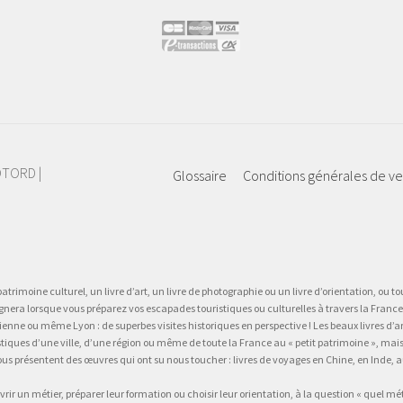
IOTORD |
Glossaire
Conditions générales de v
atrimoine culturel, un livre d’art, un livre de photographie ou un livre d’orientation, ou tou
gnera lorsque vous préparez vos escapades touristiques ou culturelles à travers la France.
 ou même Lyon : de superbes visites historiques en perspective ! Les beaux livres d’art, d
stiques d’une ville, d’une région ou même de toute la France au « petit patrimoine », mai
vous présentent des œuvres qui ont su nous toucher : livres de voyages en Chine, en Inde
vrir un métier, préparer leur formation ou choisir leur orientation, à la question « quel mé