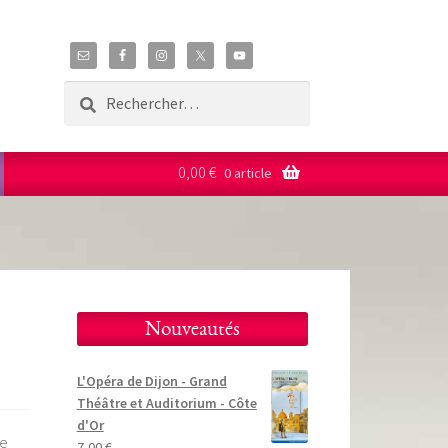
Rechercher :
0,00
€
0 article
Nouveautés
L'Opéra de Dijon - Grand
Théâtre et Auditorium - Côte
d'Or
me
7,00
€