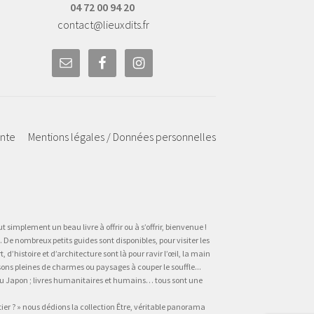
04 72 00 94 20
contact@lieuxdits.fr
ente
Mentions légales / Données personnelles
t simplement un beau livre à offrir ou à s’offrir, bienvenue !
 De nombreux petits guides sont disponibles, pour visiter les
’histoire et d’architecture sont là pour ravir l’œil, la main
sons pleines de charmes ou paysages à couper le souffle...
, au Japon ; livres humanitaires et humains… tous sont une
tier ? » nous dédions la collection Être, véritable panorama