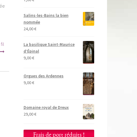
rée
Salins-les-Bains la bien
nommée
24,00
€
fil
La basilique Saint-Maurice
d’Épinal
9,00
€
Orgues des Ardennes
9,00
€
Domaine royal de Dreux
29,00
€
Frais de port réduits !