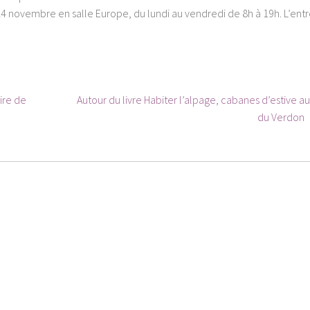
24 novembre en salle Europe, du lundi au vendredi de 8h à 19h. L’ent
Article
ire de
Autour du livre Habiter l’alpage, cabanes d’estive au 
suivant :
du Verdon