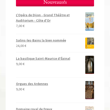
Nouveautés
L'Opéra de Dijon - Grand Théâtre et
Auditorium - Côte d'Or
7,00
€
Salins-les-Bains la bien nommée
24,00
€
La basilique Saint-Maurice d’Épinal
9,00
€
Orgues des Ardennes
9,00
€
Domaine royal de Dreux