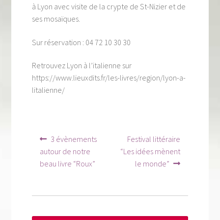
Tous nos livres
à Lyon avec visite de la crypte de St-Nizier et de
ses mosaïques.
La qualité Lieux Dits
Sur réservation : 04 72 10 30 30
Nous contacter
Retrouvez Lyon à l’italienne sur
Qui sommes-nous ?
https://www.lieuxdits.fr/les-livres/region/lyon-a-
litalienne/
Les éditions Lieux Dits
Navigation
Article
Article
3 évènements
Festival littéraire
précédent :
suivant :
de
autour de notre
“Les idées mènent
beau livre “Roux”
le monde”
l’article