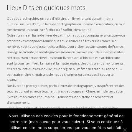
Lieux Dits en quelques mots
Que vous recherchiez un livre d’histoire, un livre traitant du patrimoine
culturel, un livre d’art, un livre de photographie ou un livre d’orientation, ou tout
simplement un beau livre à offrir ou à s’offrir, bienvenue !
Notre librairie en ligne de livres de patrimoine vous accompagnera lorsque vous
préparez vos escapades touristiques ou culturelles à travers la France. De
nombreux petits guides sont disponibles, pour visiter les campagnes de France,
une église picarde, la montagne vosgienne ou même Lyon : de superbes visites
historiques en perspective ! Les beaux livres d’art, d’histoire et d’architecture
sont là pour ravir l’œil, la main et la matière grise, des plus grands monuments
et sites touristiques d’une ville, d’une région ou même de toute la France au «
petit patrimoine », maisons pleines de charmes ou paysages à couper le
souffle...
Nos livres de photographies, parfois livres de photographes, vous présentent des
œuvres qui ont su nous toucher : livres de voyages en Chine, en Inde, au Japon ;
livres humanitaires et humains… tous sont une histoire de rencontre et
d’engagement.
Enfin, à tous ceux, et ils sont nombreux, qui souhaitent découvrir un métier,
préparer leur formation ou choisir leur orientation, à la question « quel métier ?
Nous utilisons des cookies pour le fonctionnement général de
» nous dédions la collection Être, véritable panorama du monde du travail, plus
notre site (mais aucun pour vous suivre). Si vous continuez à
qu’un guide des métiers, plus qu’une fiche métier… un test métier, un « stage
utiliser ce site, nous supposerons que vous en êtes satisfait.
en entreprise dans votre fauteuil » !