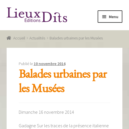
Aller
Aller
Menu
à
au
la
contenu
Accueil
navigation
Accueil
Actualités
Balades urbaines par les Musées
Commande
Conditions générales de vente
Publié le
10 novembre 2014
Glossaire
Balades urbaines par
Mentions légales / Données personnelles
les Musées
Mon compte
Panier
Dimanche 16 novembre 2014
Recevoir notre newsletter
Gadagne Sur les traces de la présence italienne