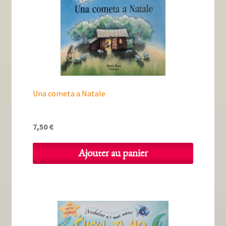
Tous nos livres
La qualité Lieux Dits
Nous contacter
Qui sommes-nous ?
Una cometa a Natale
Les éditions Lieux Dits
7,50
€
Ajouter au panier