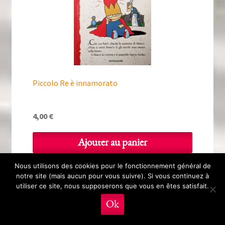
Piccolo Re è innamorato
4,00
€
Ajouter au panier
Nous utilisons des cookies pour le fonctionnement général de
notre site (mais aucun pour vous suivre). Si vous continuez à
utiliser ce site, nous supposerons que vous en êtes satisfait.
0
Ok
Recherche
Recherche