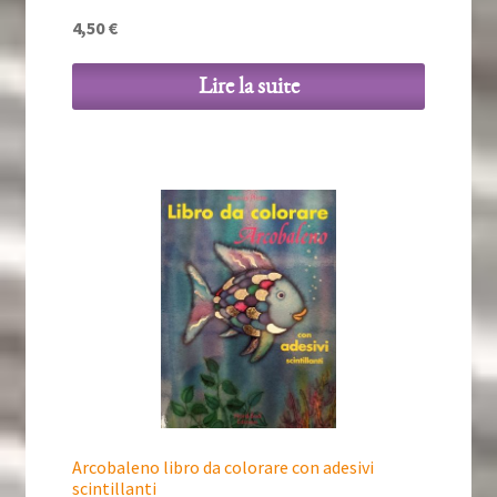
4,50
€
Lire la suite
Arcobaleno libro da colorare con adesivi
scintillanti