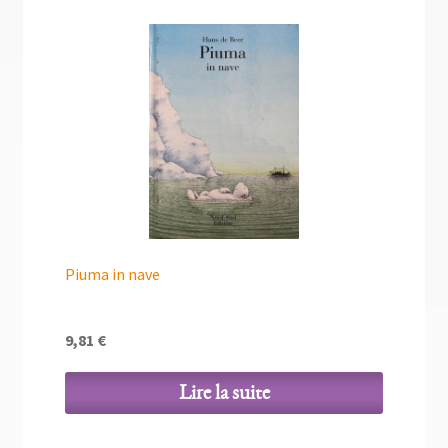
Piuma in nave
9,81
€
Lire la suite