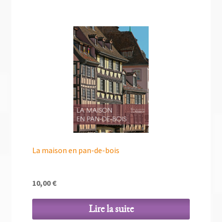
La maison en pan-de-bois
10,00
€
Lire la suite