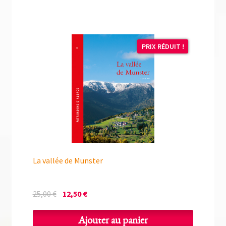
PRIX RÉDUIT !
La vallée de Munster
Le
Le
25,00
€
12,50
€
prix
prix
initial
actuel
Ajouter au panier