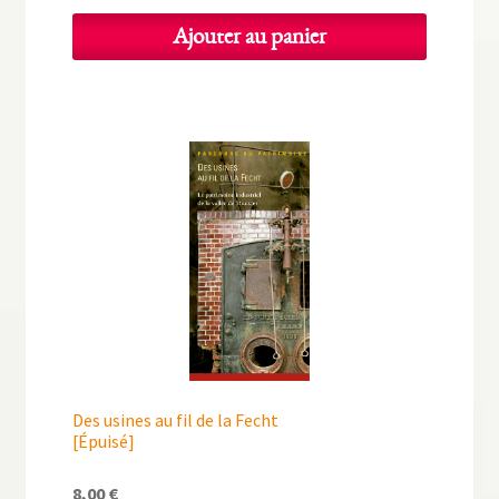
prix
prix
initial
actuel
Ajouter au panier
était :
est :
20,00 €.
10,00 €.
Des usines au fil de la Fecht
[Épuisé]
8,00
€