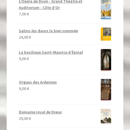
L'Opéra de Dijon - Grand Théâtre et
Auditorium - Côte d'Or
7,00
€
Salins-les-Bains la bien nommée
24,00
€
La basilique Saint-Maurice d’Épinal
9,00
€
Orgues des Ardennes
9,00
€
Domaine royal de Dreux
29,00
€