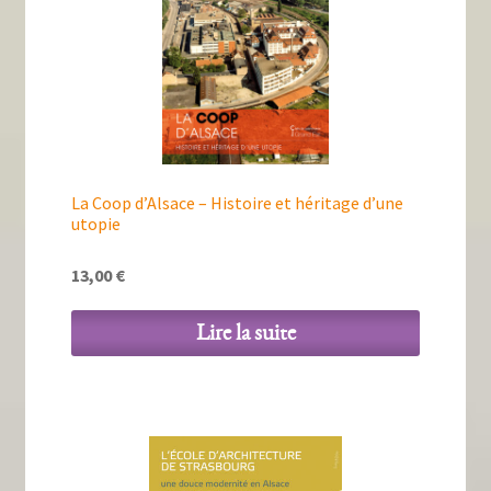
Tous nos livres
La qualité Lieux Dits
Nous contacter
Qui sommes-nous ?
La Coop d’Alsace – Histoire et héritage d’une
Les éditions Lieux Dits
utopie
13,00
€
Lire la suite