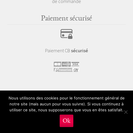
de commande
Paiement sécurisé
Paiement CB
sécurisé
Nous contacter
Nous utilisons des cookies pour le fonctionnement général de
notre site (mais aucun pour vous suivre). Si vous continuez à
utiliser ce site, nous supposerons que vous en êtes satisfait.
0
Ok
Recherche
Recherche
Pour toute question :