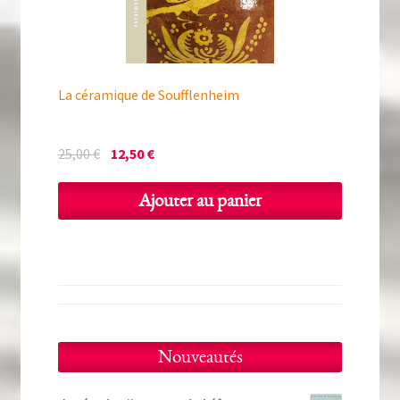
La céramique de Soufflenheim
Le
Le
25,00
€
12,50
€
prix
prix
initial
actuel
Ajouter au panier
était :
est :
25,00 €.
12,50 €.
Nouveautés